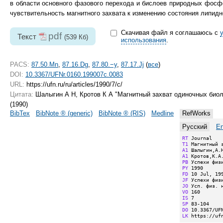
в области основного фазового перехода и бислоев природных фосф
чувствительность магнитного захвата к изменению состояния липидн
Скачивая файл я соглашаюсь с
pdf
Текст
(539 Кб)
использования
.
PACS:
87.50.Mn
,
87.16.Dg
,
87.80.−y
,
87.17.Jj
(
все
)
DOI:
10.3367/UFNr.0160.199007c.0083
URL:
https://ufn.ru/ru/articles/1990/7/c/
Цитата:
Шалыгин А Н, Кротов К А "Магнитный захват одиночных биол
(1990)
BibTex
BibNote ® (generic)
BibNote ® (RIS)
Medline
RefWorks
Русский
En
RT
T1
A1
A1
PB
PY
FD
JF
JO
VO
IS
SP
DO
LK
 https://uf