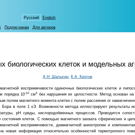
Русский
English
S
Подписчикам
Для авторов
х биологических клеток и модельных а
А.Н. Шалыгин
,
К.А. Кротов
магнитной восприимчивости одиночных биологических клеток и липо
-10
3
м порядка 10
см
без нарушения их целостности. Метод основан на
м полем магнитного момента клетки с полем рассеяния ог намагниченно
 Бора в поле 1 кЭ. Возможности метода иллюстрируют результаты ис
атуры, рН среды, кислородобменных процессов. Проводится сопост
о состояния клеток. С помощью магнитного захвата сферических и ци
магнитной восприимчивости, диамагнитной анизотропии и компонентах
на новая информация относительно особенностей термотропного пов