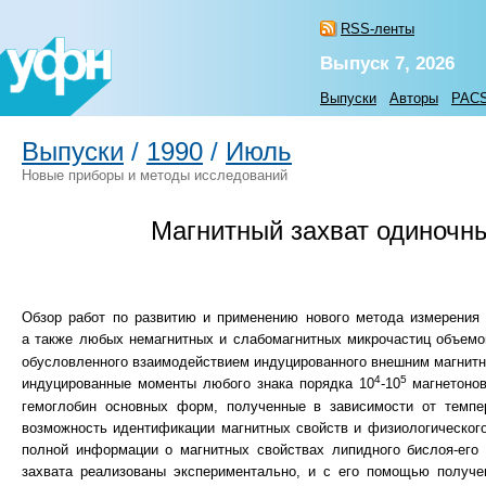
RSS-ленты
Выпуск 7, 2026
Выпуски
Авторы
PAC
Выпуски
/
1990
/
Июль
Новые приборы и методы исследований
Магнитный захват одиночны
Обзор работ по развитию и применению нового метода измерения 
а также любых немагнитных и слабомагнитных микрочастиц объемо
обусловленного взаимодействием индуцированного внешним магнитны
4
5
индуцированные моменты любого знака порядка 10
-10
магнетонов
гемоглобин основных форм, полученные в зависимости от темпер
возможность идентификации магнитных свойств и физиологическог
полной информации о магнитных свойствах липидного бислоя-его 
захвата реализованы экспериментально, и с его помощью получе