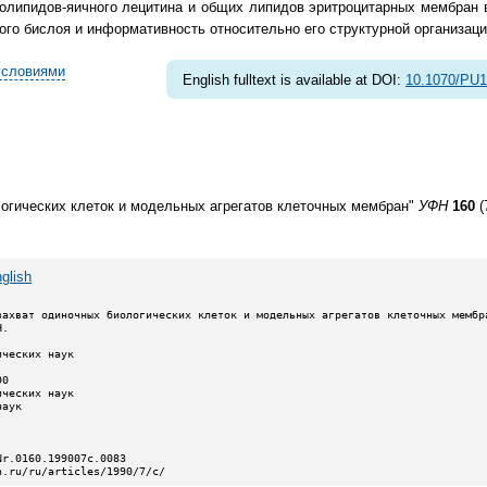
олипидов-яичного лецитина и общих липидов эритроцитарных мембран в
ого бислоя и информативность относительно его структурной организаци
условиями
English fulltext is available at DOI:
10.1070/PU
огических клеток и модельных агрегатов клеточных мембран"
УФН
160
(
glish
n.ru/ru/articles/1990/7/c/