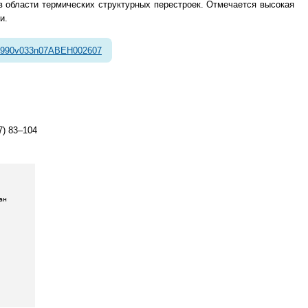
 области термических структурных перестроек. Отмечается высокая
и.
1990v033n07ABEH002607
7) 83–104