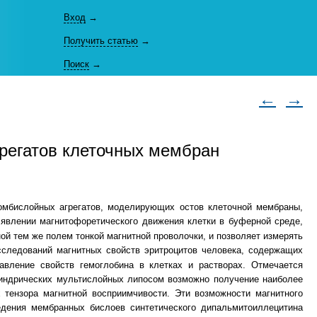
Вход
→
Получить статью
→
Поиск
→
←
→
грегатов клеточных мембран
сомбислойных агрегатов, моделирующих остов клеточной мембраны,
 явлении магнитофоретического движения клетки в буферной среде,
й тем же полем тонкой магнитной проволочки, и позволяет измерять
следований магнитных свойств эритроцитов человека, содержащих
авление свойств гемоглобина в клетках и растворах. Отмечается
линдрических мультислойных липосом возможно получение наиболее
 тензора магнитной восприимчивости. Эти возможности магнитного
едения мембранных бислоев синтетического дипальмитоиллецитина