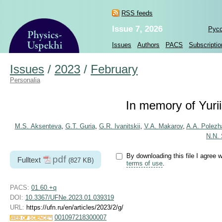
RSS feeds
Issue 7, 2026
Рус
Issues
Authors
PACS
Subscriptio
Issues
/
2023
/
February
Personalia
In memory of Yuri
M.S. Aksenteva
,
G.T. Guria
,
G.R. Ivanitskii
,
V.A. Makarov
,
A.A. Polezh
N.N.
By downloading this file I agree w
pdf
Fulltext
(827 KB)
terms of use
.
PACS:
01.60.+q
DOI:
10.3367/UFNe.2023.01.039319
URL:
https://ufn.ru/en/articles/2023/2/g/
001097218300007