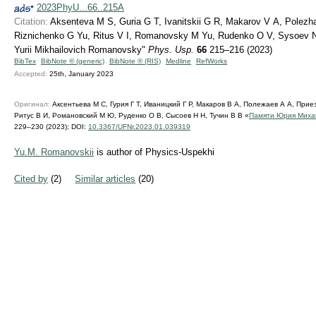
2023PhyU...66..215A
Citation:
Aksenteva M S, Guria G T, Ivanitskii G R, Makarov V A, Polezh
Riznichenko G Yu, Ritus V I, Romanovsky M Yu, Rudenko O V, Sysoev N
Yurii Mikhailovich Romanovsky"
Phys. Usp.
66
215–216 (2023)
BibTex
BibNote ® (generic)
BibNote ® (RIS)
Medline
RefWorks
Accepted:
25th, January 2023
Оригинал:
Аксентьева М С, Гурия Г Т, Иваницкий Г Р, Макаров В А, Полежаев А А, Прие
Ритус В И, Романовский М Ю, Руденко О В, Сысоев Н Н, Тучин В В «
Памяти Юрия Миха
229–230 (2023);
DOI:
10.3367/UFNr.2023.01.039319
Yu.M. Romanovskii
is author of Physics-Uspekhi
Cited by
(2)
Similar articles
(20)