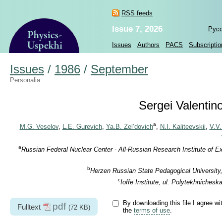
RSS feeds
Issue 7, 2026
Рус
Issues
Authors
PACS
Subscriptio
Issues
/
1986
/
September
Personalia
Sergei Valentino
a
M.G. Veselov
,
L.E. Gurevich
,
Ya.B. Zel’dovich
,
N.I. Kaliteevskii
,
V.V.
a
Russian Federal Nuclear Center - All-Russian Research Institute of 
b
Herzen Russian State Pedagogical University,
c
Ioffe Institute, ul. Polytekhniches
By downloading this file I agree wi
pdf
Fulltext
(72 KB)
the
terms of use
.