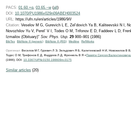
PACS:
01.60.+q
,
03.65.−w
(
all
)
DOI:
10.1070/PU1986v029n09ABEH003524
URL:
https://ufn.ru/en/articles/1986/9/l/
Citation:
Veselov M G, Gurevich L E, Zel’dovich Ya B, Kaliteevskii N I, N
Novozhilov Yu V, Perel’ V I, Todes O M, Trifonov E D, Faddeev L D, Frenk
Izmailov (Obituary)"
Sov. Phys. Usp.
29
900–901 (1986)
BibTex
BibNote ® (generic)
BibNote ® (RIS)
Medline
RefWorks
Оригинал:
Веселов М Г, Гуревич Л Э, Зельдович Я Б, Калитеевский Н И, Новожилов В В
Тодес О М, Трифонов Е Д, Фаддеев Л Д, Френкель В Я «
Памяти Сергея Валентиновича
(1986);
DOI:
10.3367/UFNr.0150.198609m.0175
Similar articles
(20)