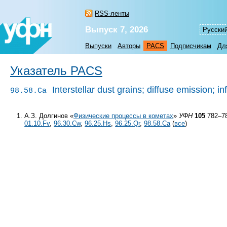
RSS-ленты
Выпуск 7, 2026
Русски
Выпуски
Авторы
PACS
Подписчикам
Дл
Указатель PACS
Interstellar dust grains; diffuse emission; in
98.58.Ca
А.З. Долгинов «
Физические процессы в кометах
»
УФН
105
782–78
01.10.Fv
,
96.30.Cw
,
96.25.Hs
,
96.25.Qr
,
98.58.Ca
(
все
)