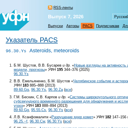
RSS-ленты
Выпуск 7, 2026
Русски
Выпуски
Авторы
PACS
Подписчикам
Дл
Указатель PACS
Asteroids, meteoroids
96.30.Ys
Б.М. Шустов, В.В. Бусарев
и др.
«
Новые взгляды на активность 
модели, прогнозы
»
УФН
195
344–376 (2025)
96.30.Ys
В.В. Емельяненко, Б.М. Шустов «
Челябинское событие и астеро
УФН
183
885–888 (2013)
89.60.Gg
,
96.30.Ys
,
96.30.Za
(
все
)
Г.М. Бескин, С.В. Карпов
и др.
«
Системы широкоугольного оптиче
субсекундного временнóго разрешения для обнаружения и иссл
угроз
»
УФН
183
888–894 (2013)
89.60.Gg
,
95.55.Cs
,
96.30.Ys
(
все
)
Л.В. Ксанфомалити «
Разрушение ядер комет
»
УФН
182
147–156 
96.25.−f
,
96.30.Cw
,
96.30.Ys
(
все
)