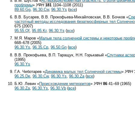
Б.М. Шустов «
Астероидно-кометная опасность: о роли физическ
проблемы
»
УФН
181
1104–1108 (2011)
89.60.Gg
,
96.30.Cw
,
96.30.Ys
(
все
)
В.В. Бусарев, В.В. Прокофьева-Михайловская, В.В. Бочков «
Спе
частотный методы исследования безатмосферных тел Солнечно
675 (2007)
95.55.Qf
,
95.85.Kr
,
96.30.Ys
(
все
)
М.Я. Маров «
Малые тела cолнечной системы и некоторые пробл
668–678 (2005)
96.30.Ys
,
96.35.Cp
,
96.50.Gn
(
все
)
В.В. Прокофьева, В.П. Таращук, Н.Н. Горькавый «
Спутники асте
(1995)
96.30.Ys
Г.А. Чеботарев «
Динамика малых тел Солнечной системы
»
УФН
96.25.De
,
96.30.Cw
,
96.30.Ys
,
96.30.Za
(
все
)
Б.Ю. Левин «
Происхождение метеоритов
»
УФН
86
41–69 (1965)
96.30.Za
,
96.30.Ys
,
96.30.Vb
(
все
)