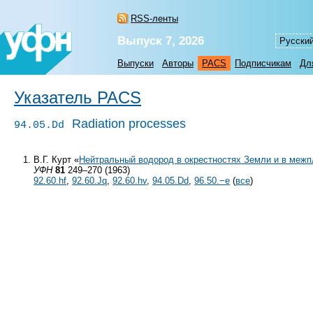
RSS-ленты
Выпуск 7, 2026
Русски
Выпуски
Авторы
PACS
Подписчикам
Дл
Указатель PACS
Radiation processes
94.05.Dd
В.Г. Курт «
Нейтральный водород в окрестностях Земли и в межп
УФН
81
249–270 (1963)
92.60.hf
,
92.60.Jq
,
92.60.hv
,
94.05.Dd
,
96.50.−e
(
все
)