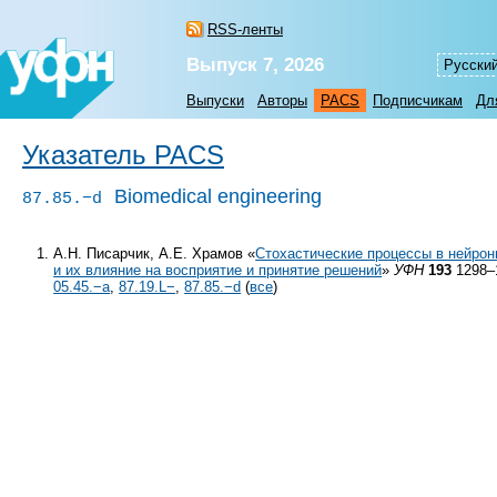
RSS-ленты
Выпуск 7, 2026
Русски
Выпуски
Авторы
PACS
Подписчикам
Дл
Указатель PACS
Biomedical engineering
87.85.−d
А.Н. Писарчик, А.Е. Храмов «
Стохастические процессы в нейрон
и их влияние на восприятие и принятие решений
»
УФН
193
1298–1
05.45.−a
,
87.19.L−
,
87.85.−d
(
все
)