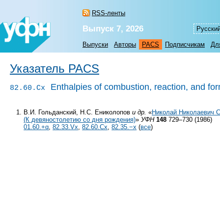
RSS-ленты
Выпуск 7, 2026
Русски
Выпуски
Авторы
PACS
Подписчикам
Дл
Указатель PACS
Enthalpies of combustion, reaction, and fo
82.60.Cx
В.И. Гольданский, Н.С. Ениколопов
и др.
«
Николай Николаевич 
(К девяностолетию со дня рождения)
»
УФН
148
729–730 (1986)
01.60.+q
,
82.33.Vx
,
82.60.Cx
,
82.35.−x
(
все
)