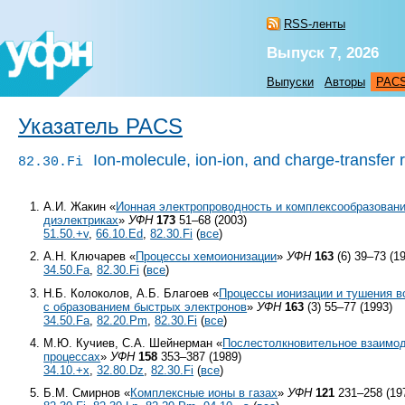
RSS-ленты
Выпуск 7, 2026
Выпуски
Авторы
PAC
Указатель PACS
Ion-molecule, ion-ion, and charge-transfer 
82.30.Fi
А.И. Жакин «
Ионная электропроводность и комплексообразовани
диэлектриках
»
УФН
173
51–68 (2003)
51.50.+v
,
66.10.Ed
,
82.30.Fi
(
все
)
А.Н. Ключарев «
Процессы хемоионизации
»
УФН
163
(6) 39–73 (1
34.50.Fa
,
82.30.Fi
(
все
)
Н.Б. Колоколов, А.Б. Благоев «
Процессы ионизации и тушения 
с образованием быстрых электронов
»
УФН
163
(3) 55–77 (1993)
34.50.Fa
,
82.20.Pm
,
82.30.Fi
(
все
)
М.Ю. Кучиев, С.А. Шейнерман «
Послестолкновительное взаимод
процессах
»
УФН
158
353–387 (1989)
34.10.+x
,
32.80.Dz
,
82.30.Fi
(
все
)
Б.М. Смирнов «
Комплексные ионы в газах
»
УФН
121
231–258 (19