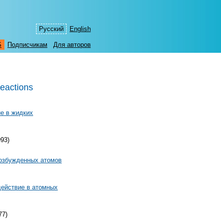
Русский
English
S
Подписчикам
Для авторов
reactions
е в жидких
993)
возбужденных атомов
ействие в атомных
77)