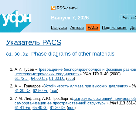
RSS-ленты
Выпуск 7, 2026
Русски
Выпуски
Авторы
PACS
Подписчикам
Дл
Указатель PACS
Phase diagrams of other materials
81.30.Dz
А.И. Гусев «
Превращение беспорядок-порядок и фазовые равнов
нестехиометрических соединениях
»
УФН
170
3–40 (2000)
61.72.Ji
,
64.60.Cn
,
81.30.Dz
(
все
)
А.Ф. Гончаров «
Устойчивость алмаза при высоких давлениях
»
У
81.30.Dz
,
62.50.+p
(
все
)
И.М. Лифшиц, А.Ю. Гросберг «
Диаграмма состояний полимерной
самоорганизации ее пространственной структуры
»
УФН
113
331–3
61.41.+e
,
65.40.Gr
,
81.30.Dz
(
все
)