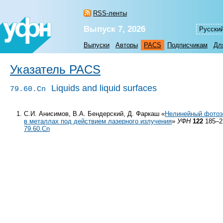
RSS-ленты
Выпуск 7, 2026
Русски
Выпуски
Авторы
PACS
Подписчикам
Дл
Указатель PACS
Liquids and liquid surfaces
79.60.Cn
С.И. Анисимов, В.А. Бендерский, Д. Фаркаш «
Нелинейный фотоэ
в металлах под действием лазерного излучения
»
УФН
122
185–2
79.60.Cn