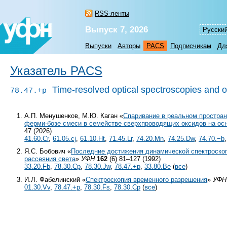
RSS-ленты
Выпуск 7, 2026
Русски
Выпуски
Авторы
PACS
Подписчикам
Дл
Указатель PACS
Time-resolved optical spectroscopies and o
78.47.+p
А.П. Менушенков, М.Ю. Каган «
Спаривание в реальном простран
ферми-бозе смеси в семействе сверхпроводящих оксидов на ос
47 (2026)
41.60.Cr
,
61.05.cj
,
61.10.Ht
,
71.45.Lr
,
74.20.Mn
,
74.25.Dw
,
74.70.−b
Я.С. Бобович «
Последние достижения динамической спектроско
рассеяния света
»
УФН
162
(6) 81–127 (1992)
33.20.Fb
,
78.30.Cp
,
78.30.Jw
,
78.47.+p
,
33.80.Be
(
все
)
И.Л. Фабелинский «
Спектроскопия временного разрешения
»
УФН
01.30.Vv
,
78.47.+p
,
78.30.Fs
,
78.30.Cp
(
все
)