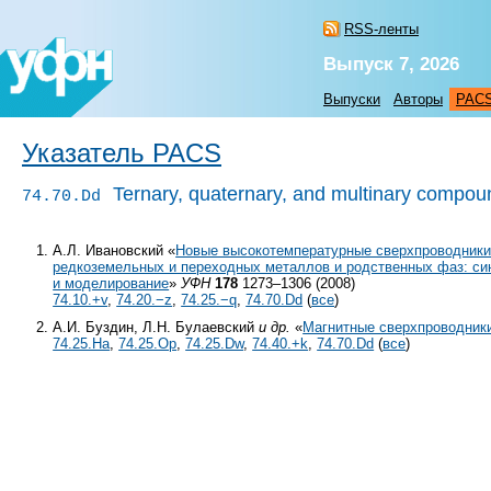
RSS-ленты
Выпуск 7, 2026
Выпуски
Авторы
PAC
Указатель PACS
Ternary, quaternary, and multinary compoun
74.70.Dd
А.Л. Ивановский «
Новые высокотемпературные сверхпроводники
редкоземельных и переходных металлов и родственных фаз: син
и моделирование
»
УФН
178
1273–1306 (2008)
74.10.+v
,
74.20.−z
,
74.25.−q
,
74.70.Dd
(
все
)
А.И. Буздин, Л.Н. Булаевский
и др.
«
Магнитные сверхпроводник
74.25.Ha
,
74.25.Op
,
74.25.Dw
,
74.40.+k
,
74.70.Dd
(
все
)