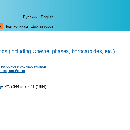
Русский
English
S
Подписчикам
Для авторов
ds (including Chevrel phases, borocarbides, etc.)
 на основе оксиарсенидов
тез, свойства
и
»
УФН
144
597–641 (1984)