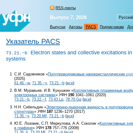
RSS-ленты
Выпуск 7, 2026
Русски
Выпуски
Авторы
PACS
Подписчикам
Дл
Указатель PACS
Electron states and collective excitations 
73.21.−b
systems
С.И. Садовников «
Полупроводниковые нанокристаллические су
(2025)
61.46.−w
,
71.35.−y
,
73.21.−b
(
все
)
В.М. Муравьев, И.В. Кукушкин «
Коллективные плазменные возб
электронных системах
»
УФН
190
1041–1061 (2020)
73.21.−b
,
73.22.−f
,
73.43.Lp
,
78.70.Gq
(
все
)
Н.Н. Сибельдин «
Электронно-дырочная жидкость в полупроводн
структурах
»
УФН
187
1236–1270 (2017)
71.35.−y
,
73.20.Mf
,
73.21.−b
(
все
)
Ю.Е. Лозовик, С.П. Меркулова, А.А. Соколик «
Коллективные эле
в графене
»
УФН
178
757–776 (2008)
71.35.Ji
,
73.20.Mf
,
73.21.−b
(
все
)