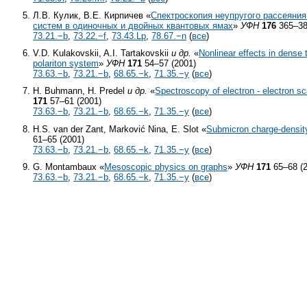
Л.В. Кулик, В.Е. Кирпичев «
Спектроскопия неупругого рассеяния
систем в одиночных и двойных квантовых ямах
»
УФН
176
365–38
73.21.−b
,
73.22.−f
,
73.43.Lp
,
78.67.−n
(
все
)
V.D. Kulakovskii, A.I. Tartakovskii
и др.
«
Nonlinear effects in dense
polariton system
»
УФН
171
54–57 (2001)
73.63.−b
,
73.21.−b
,
68.65.−k
,
71.35.−y
(
все
)
H. Buhmann, H. Predel
и др.
«
Spectroscopy of electron - electron s
171
57–61 (2001)
73.63.−b
,
73.21.−b
,
68.65.−k
,
71.35.−y
(
все
)
H.S. van der Zant, Marković Nina, E. Slot «
Submicron charge-densit
61–65 (2001)
73.63.−b
,
73.21.−b
,
68.65.−k
,
71.35.−y
(
все
)
G. Montambaux «
Mesoscopic physics on graphs
»
УФН
171
65–68 (2
73.63.−b
,
73.21.−b
,
68.65.−k
,
71.35.−y
(
все
)