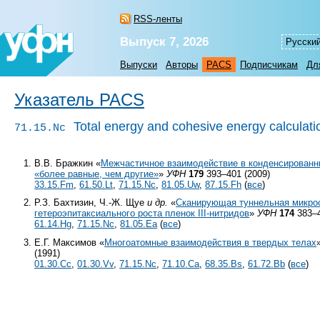
RSS-ленты
Выпуск 7, 2026
Русски
Выпуски
Авторы
PACS
Подписчикам
Дл
Указатель PACS
Total energy and cohesive energy calculati
71.15.Nc
В.В. Бражкин «
Межчастичное взаимодействие в конденсированн
«более равные, чем другие»
»
УФН
179
393–401 (2009)
33.15.Fm
,
61.50.Lt
,
71.15.Nc
,
81.05.Uw
,
87.15.Fh
(
все
)
Р.З. Бахтизин, Ч.-Ж. Щуе
и др.
«
Сканирующая туннельная микро
гетероэпитаксиального роста пленок
III-нитридов
»
УФН
174
383–4
61.14.Hg
,
71.15.Nc
,
81.05.Ea
(
все
)
Е.Г. Максимов «
Многоатомные взаимодействия в твердых телах
(1991)
01.30.Cc
,
01.30.Vv
,
71.15.Nc
,
71.10.Ca
,
68.35.Bs
,
61.72.Bb
(
все
)