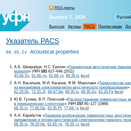
RSS-ленты
Выпуск 7, 2026
Русски
Выпуски
Авторы
PACS
Подписчикам
Дл
Указатель PACS
Acoustical properties
68.35.Iv
А.Б. Шварцбург, Н.С. Ерохин «
Градиентные акустические барьер
модели)
»
УФН
181
627–646 (2011)
43.60.Vx
,
51.40.+p
,
62.60.+v
,
68.35.Iv
(
все
)
А.Н. Васильев, М.И. Каганов, Ф.М. Мааллави «
Термоупругие на
из механизмов электромагнитно-акустического преобразования
»
62.20.Dc
,
72.15.Jf
,
68.47.De
,
68.35.Iv
,
68.35.Gy
,
62.20.Fe
(
все
)
Ю.В. Гуляев, В.П. Плесский «
Распространение поверхностных а
в периодических структурах
»
УФН
157
85–127 (1989)
68.35.Iv
,
77.65.Dq
,
43.35.Pt
,
77.84.−s
(
все
)
А.А. Карабутов «
Лазерное возбуждение поверхностных акустиче
направление в оптико-акустической спектроскопии твердого тел
68.35.Iv
,
78.20.Hp
,
62.65.+k
,
78.35.+c
(
все
)