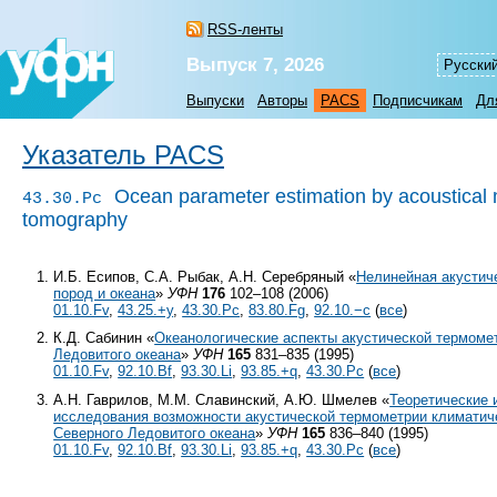
RSS-ленты
Выпуск 7, 2026
Русски
Выпуски
Авторы
PACS
Подписчикам
Дл
Указатель PACS
Ocean parameter estimation by acoustical 
43.30.Pc
tomography
И.Б. Есипов, С.А. Рыбак, А.Н. Серебряный «
Нелинейная акустич
пород и океана
»
УФН
176
102–108 (2006)
01.10.Fv
,
43.25.+y
,
43.30.Pc
,
83.80.Fg
,
92.10.−c
(
все
)
К.Д. Сабинин «
Океанологические аспекты акустической термоме
Ледовитого океана
»
УФН
165
831–835 (1995)
01.10.Fv
,
92.10.Bf
,
93.30.Li
,
93.85.+q
,
43.30.Pc
(
все
)
А.Н. Гаврилов, М.М. Славинский, А.Ю. Шмелев «
Теоретические 
исследования возможности акустической термометрии климатич
Северного Ледовитого океана
»
УФН
165
836–840 (1995)
01.10.Fv
,
92.10.Bf
,
93.30.Li
,
93.85.+q
,
43.30.Pc
(
все
)