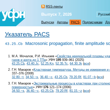
RSS-ленты
Выпуск 7, 2026
Русски
Выпуски
Авторы
PACS
Подписчикам
Дл
Указатель PACS
Macrosonic propagation, finite amplitude 
43.25.Cb
М.А. Мочалов, Р.И. Илькаев «
Свойства неидеальной плазмы уда
газов и азота до 1 ТПа
»
УФН
195
939–961 (2025)
43.25.Cb
,
43.40.Jc
,
52.25.Kn
,
52.35.Tc
,
64.30.Jk
(
все
)
Г.Н. Макаров «
Кластерная температура. Методы ее измерения и
337–376 (2008)
32.80.−t
,
34.50.−s
,
36.40.−c
,
43.25.Cb
,
79.20.Rf
,
81.07.−b
(
все
)
Г.Н. Макаров «
Экстремальные процессы в кластерах при столкно
поверхностью
»
УФН
176
121–174 (2006)
34.50.−s
,
36.40.−c
,
43.25.Cb
,
79.20.Rf
,
81.15.−z
(
все
)