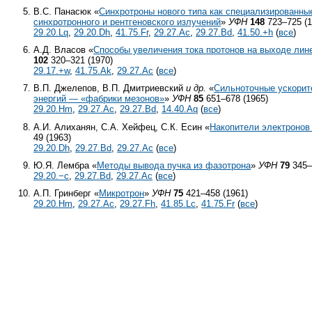
В.С. Панасюк «
Синхротроны нового типа как специализированны
синхротронного и рентгеновского излучений
»
УФН
148
723–725 (1
29.20.Lq
,
29.20.Dh
,
41.75.Fr
,
29.27.Ac
,
29.27.Bd
,
41.50.+h
(
все
)
А.Д. Власов «
Способы увеличения тока протонов на выходе лин
102
320–321 (1970)
29.17.+w
,
41.75.Ak
,
29.27.Ac
(
все
)
В.П. Джелепов, В.П. Дмитриевский
и др.
«
Сильноточные ускорит
энергий — «фабрики мезонов»
»
УФН
85
651–678 (1965)
29.20.Hm
,
29.27.Ac
,
29.27.Bd
,
14.40.Aq
(
все
)
А.И. Алиханян, С.А. Хейфец, С.К. Есин «
Накопители электронов
49 (1963)
29.20.Dh
,
29.27.Bd
,
29.27.Ac
(
все
)
Ю.Я. Лембра «
Методы вывода пучка из фазотрона
»
УФН
79
345–
29.20.−c
,
29.27.Bd
,
29.27.Ac
(
все
)
А.П. Гринберг «
Микротрон
»
УФН
75
421–458 (1961)
29.20.Hm
,
29.27.Ac
,
29.27.Fh
,
41.85.Lc
,
41.75.Fr
(
все
)