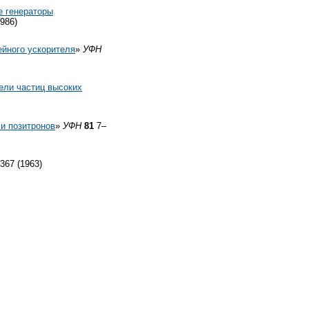
е генераторы
986)
ейного ускорителя
»
УФН
ели частиц высоких
 и позитронов
»
УФН
81
7–
367 (1963)