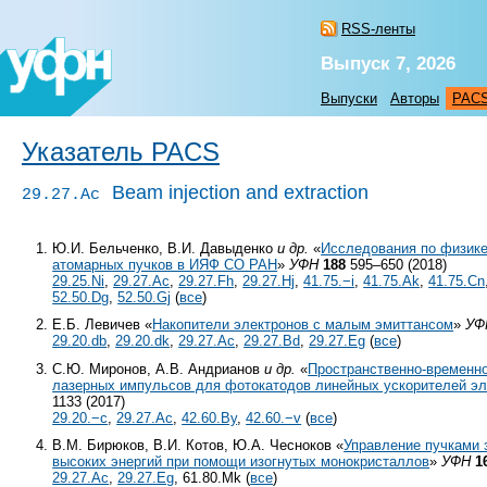
RSS-ленты
Выпуск 7, 2026
Выпуски
Авторы
PAC
Указатель PACS
Beam injection and extraction
29.27.Ac
Ю.И. Бельченко, В.И. Давыденко
и др.
«
Исследования по физике
атомарных пучков в ИЯФ СО РАН
»
УФН
188
595–650 (2018)
29.25.Ni
,
29.27.Ac
,
29.27.Fh
,
29.27.Hj
,
41.75.−i
,
41.75.Ak
,
41.75.Cn
52.50.Dg
,
52.50.Gj
(
все
)
Е.Б. Левичев «
Накопители электронов с малым эмиттансом
»
УФ
29.20.db
,
29.20.dk
,
29.27.Ac
,
29.27.Bd
,
29.27.Eg
(
все
)
С.Ю. Миронов, А.В. Андрианов
и др.
«
Пространственно-временн
лазерных импульсов для фотокатодов линейных ускорителей эл
1133 (2017)
29.20.−c
,
29.27.Ac
,
42.60.By
,
42.60.−v
(
все
)
В.М. Бирюков, В.И. Котов, Ю.А. Чесноков «
Управление пучками 
высоких энергий при помощи изогнутых монокристаллов
»
УФН
1
29.27.Ac
,
29.27.Eg
, 61.80.Mk (
все
)