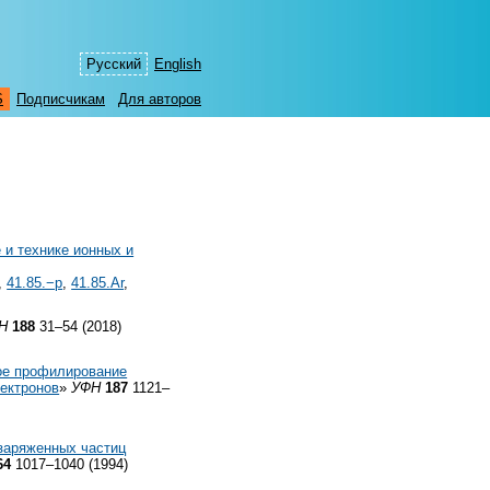
Русский
English
S
Подписчикам
Для авторов
 и технике ионных и
,
41.85.−p
,
41.85.Ar
,
Н
188
31–54 (2018)
ое профилирование
ектронов
»
УФН
187
1121–
заряженных частиц
64
1017–1040 (1994)