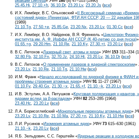
реакций синтеза
»
УФН
160
(8) 47–103 (1990)
25.45.Hi
,
27.10.+h
,
36.10.Dr
,
23.20.Lv
,
23.20.Js
(
все
)
И.Х. Лемберг, В.С. Ольховский «
II Всесоюзный семинар «Време
состояний ядер» (Ленинград, ФТИ АН СССР, 20 — 22 декабря 1988
(1989)
21.10.Tg
,
27.50.+e
,
25.85.Ge
,
23.20.Nx
,
23.20.Lv
,
01.30.Cc
(
все
)
И.Х. Лемберг, В.О. Найденов, В.Я. Френкель «
Циклотрон Физико
института им. А. Ф. Иоффе АН СССР (К
40-летию
со дня пуска)
01.65.+g
,
29.20.Hm
,
21.10.Re
,
21.10.Ky
,
27.30.+t
,
23.20.Lv
(
все
)
В.С. Летохов «
Лазерный свет, атомы и ядра
»
УФН
153
311–334 (1
32.80.Fb
,
32.10.Fn
,
32.70.Jz
,
24.10.Ht
,
23.20.Lv
,
36.10.Dr
(
все
)
В.С. Летохов «
О применении лазеров в ядерной спектроскопии
»
23.20.Lv
,
21.10.Re
,
21.10.Tg
,
21.10.Hw
(
все
)
И.М. Франк «
Начало исследований по ядерной физике в ФИАН и
проблемы строения атомных ядер
»
УФН
91
11–27 (1967)
01.10.Fv
,
29.40.Gx
,
21.30.−x
,
21.65.+f
,
21.10.−k
,
23.20.Lv
(
все
)
И.В. Эстулин, А.А. Петушков «
Круговая поляризация γ-квантов,
ядрами вслед за β-распадом
»
УФН
82
253–285 (1964)
23.40.Hc
,
23.20.Lv
(
все
)
Л.А. Борисоглебский «
Монопольные переходы атомных ядер
»
У
23.20.Lv
,
21.10.Re
,
21.10.Ma
,
27.20.+n
,
21.10.Ky
,
21.10.Hw
(
все
)
Л.И. Русинов «
Изомерия атомных ядер
»
УФН
73
615–630 (1961)
21.10.−k
,
23.20.Lv
(
все
)
Я.Б. Зельдович, С.С. Герштейн «
Ядерные реакции в холодном во