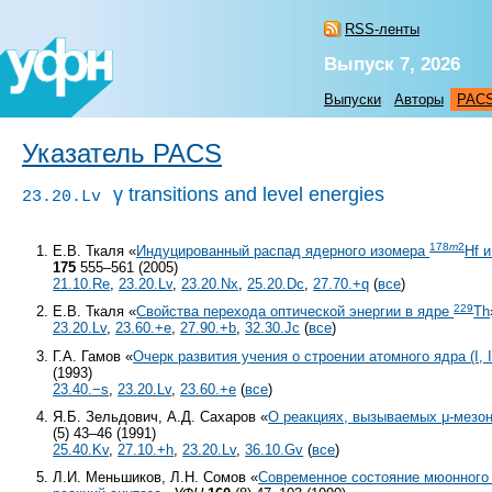
RSS-ленты
Выпуск 7, 2026
Выпуски
Авторы
PAC
Указатель PACS
γ transitions and level energies
23.20.Lv
178
m
2
Е.В. Ткаля «
Индуцированный распад ядерного изомера
Hf 
175
555–561 (2005)
21.10.Re
,
23.20.Lv
,
23.20.Nx
,
25.20.Dc
,
27.70.+q
(
все
)
229
Е.В. Ткаля «
Свойства перехода оптической энергии в ядре
Th
23.20.Lv
,
23.60.+e
,
27.90.+b
,
32.30.Jc
(
все
)
Г.А. Гамов «
Очерк развития учения о строении атомного ядра (I, 
(1993)
23.40.−s
,
23.20.Lv
,
23.60.+e
(
все
)
Я.Б. Зельдович, А.Д. Сахаров «
О реакциях, вызываемых μ-мезо
(5) 43–46 (1991)
25.40.Kv
,
27.10.+h
,
23.20.Lv
,
36.10.Gv
(
все
)
Л.И. Меньшиков, Л.Н. Сомов «
Современное состояние мюонного