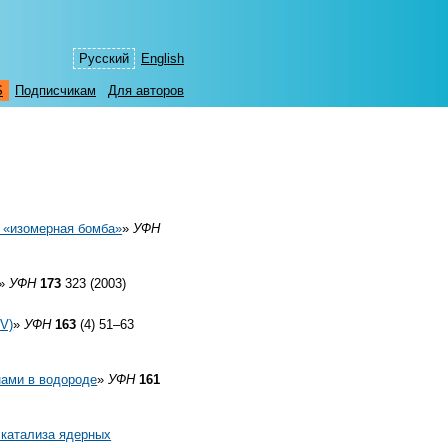
Русский
English
S
Подписчикам
Для авторов
и «изомерная бомба»
»
УФН
»
УФН
173
323 (2003)
IV)
»
УФН
163
(4) 51–63
нами в водороде
»
УФН
161
 катализа ядерных