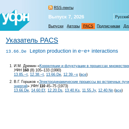
RSS-ленты
Выпуск 7, 2026
Русски
Выпуски
Авторы
PACS
Подписчикам
Дл
Указатель PACS
Lepton production in e−e+ interactions
13.66.De
И.М. Дремин «
Корреляции и флуктуации в процессах множестве
УФН
160
(8) 105–133 (1990)
13.85.−t
,
12.38.−t
,
13.66.De
,
12.39.−x
(
все
)
В.Г. Горшков «
Электродинамические процессы во встречных пучк
энергий
»
УФН
110
45–75 (1973)
13.66.De
,
14.60.Ef
,
12.20.Ds
,
13.40.Ks
,
11.55.Jy
,
12.40.Nn
(
все
)