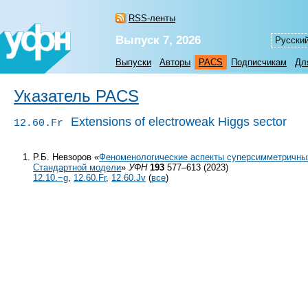
RSS-ленты
Выпуск 7, 2026
Русски
Выпуски
Авторы
PACS
Подписчикам
Дл
Указатель PACS
Extensions of electroweak Higgs sector
12.60.Fr
Р.Б. Невзоров «
Феноменологические аспекты суперсимметричны
Стандартной модели
»
УФН
193
577–613 (2023)
12.10.−g
,
12.60.Fr
,
12.60.Jv
(
все
)