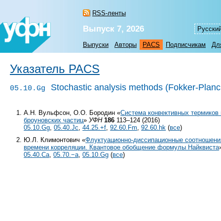
RSS-ленты
Выпуск 7, 2026
Русски
Выпуски
Авторы
PACS
Подписчикам
Дл
Указатель PACS
Stochastic analysis methods (Fokker-Planck
05.10.Gg
А.Н. Вульфсон, О.О. Бородин «
Система конвективных термиков
броуновских частиц
»
УФН
186
113–124 (2016)
05.10.Gg
,
05.40.Jc
,
44.25.+f
,
92.60.Fm
,
92.60.hk
(
все
)
Ю.Л. Климонтович «
Флуктуационно-диссипационные соотношения
времени корреляции. Квантовое обобщение формулы Найквиста
05.40.Ca
,
05.70.−a
,
05.10.Gg
(
все
)