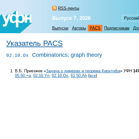
RSS-ленты
Выпуск 7, 2026
Русски
Выпуски
Авторы
PACS
Подписчикам
Дл
Указатель PACS
Combinatorics; graph theory
02.10.Ox
В.Б. Приезжев «
Задача о димерах и теорема Кирхгофа
»
УФН
14
05.50.+q
,
02.10.Yn
,
02.10.Ox
,
61.50.Ah
(
все
)