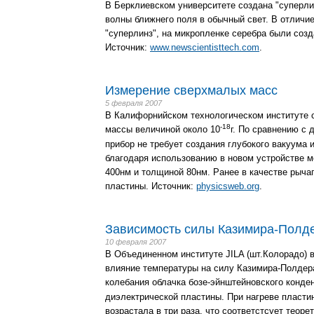
В Берклиевском университете создана "суперл
волны ближнего поля в обычный свет. В отличи
"суперлинз", на микропленке серебра были со
Источник:
www.newscientisttech.com
.
Измерение сверхмалых масс
5 февраля 2007
В Калифорнийском технологическом институте 
-18
массы величиной около 10
г. По сравнению с
прибор не требует создания глубокого вакуума 
благодаря использованию в новом устройстве 
400нм и толщиной 80нм. Ранее в качестве рыч
пластины. Источник:
physicsweb.org
.
Зависимость силы Казимира-Полде
10 февраля 2007
В Объединенном институте JILA (шт.Колорадо)
влияние температуры на силу Казимира-Полдер
колебания облачка бозе-эйнштейновского конде
диэлектрической пластины. При нагреве пласти
возрастала в три раза, что соответстсует теоре