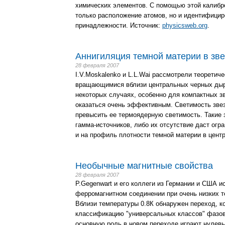
химических элементов. С помощью этой калибро
только расположение атомов, но и идентифицир
принадлежности. Источник:
physicsweb.org
.
Аннигиляция темной материи в зве
28 февраля 2007
I.V.Moskalenko и L.L.Wai рассмотрели теоретич
вращающимися вблизи центральных черных дыр в
некоторых случаях, особенно для компактных зв
оказаться очень эффективным. Светимость звез
превысить ее термоядерную светимость. Такие 
гамма-источников, либо их отсутствие даст огр
и на профиль плотности темной материи в центр
Необычные магнитные свойства
28 февраля 2007
P.Gegenwart и его коллеги из Германии и США 
ферромагнитном соединении при очень низких т
Вблизи температуры 0.8К обнаружен переход, к
классификацию "универсальных классов" фазов
основную роль в новом переходе играют нулев