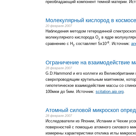
преобладающий компонент темной материи. Ист
Молекулярный кислород в космос
20 февраля 2007
Наблюдения методом гетеродинной спектроскоп
молекулярного кислорода O
в ядре молукулярн
2
-8
сравнению с H
составляет 5x10
. Источник:
ar
2
Ограничение на взаимодействие м
28 февраля 2007
G.D.Hammond и его коллеги из Великобритании
сверхпроводящим крутильным маятником, котор
гипотетическое взаимодействие массы со спин
100мкм до 5мм. Источник:
scitation.aip.org
.
Атомный силовой микроскоп опред
28 февраля 2007
Исследователи из Японии, Испании и Чехии ус
поверхностей с помощью атомного силового ми
измерены характеристики отклика иглы микроск