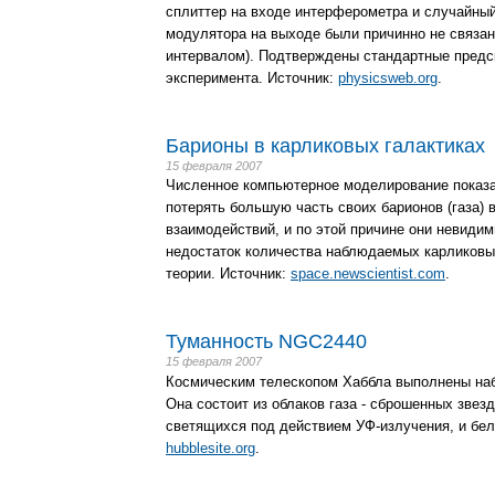
сплиттер на входе интерферометра и случайный
модулятора на выходе были причинно не связа
интервалом). Подтверждены стандартные предск
эксперимента. Источник:
physicsweb.org
.
Барионы в карликовых галактиках
15 февраля 2007
Численное компьютерное моделирование показал
потерять большую часть своих барионов (газа) 
взаимодействий, и по этой причине они невиди
недостаток количества наблюдаемых карликовы
теории. Источник:
space.newscientist.com
.
Туманность NGC2440
15 февраля 2007
Космическим телескопом Хаббла выполнены на
Она состоит из облаков газа - сброшенных звез
светящихся под действием УФ-излучения, и бело
hubblesite.org
.