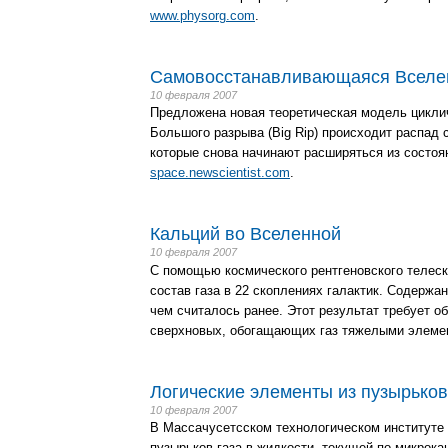
www.physorg.com
.
Самовосстанавливающаяся Вселе
10 февраля 2007
Предложена новая теоретическая модель цикли
Большого разрыва (Big Rip) происходит распад 
которые снова начинают расширяться из состоян
space.newscientist.com
.
Кальций во Вселенной
10 февраля 2007
С помощью космического рентгеновского телес
состав газа в 22 скоплениях галактик. Содержа
чем считалось ранее. Этот результат требует о
сверхновых, обогащающих газ тяжелыми элеме
Логические элементы из пузырьков
10 февраля 2007
В Массачусетсском технологическом институте 
пузырьков газа в жидкости, текущей по микрок