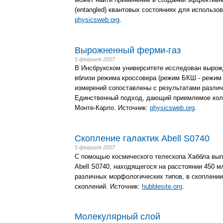
(entangled) квантовых состояниях для использо
physicsweb.org
.
Вырожненный ферми-газ
5 февраля 2007
В Инсбрукском университете исследован вырож
вблизи режима кроссовера (режим БКШ - режим 
измерений сопоставлены с результатами различ
Единственный подход, дающий приемлемое коли
Монте-Карло. Источник:
physicsweb.org
.
Скопление галактик Abell S0740
5 февраля 2007
С помощью космического телескопа Хаббла вып
Abell S0740, находящегося на расстоянии 450 м
различных морфологических типов, в скоплени
скоплений. Источник:
hubblesite.org
.
Молекулярный слой