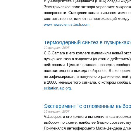
В университете Цинциннати (США) создан жидко
Электрическое поле затвора управляет микроск
поверхности. Смещение капли вызывает изменен
соответственно, влияет на протекающий между и
www.newscientisttech.com
.
Термоядерный синтез в пузырьках
10 февраля 2007
C.G.Camara и его коллеги выполнили новый эк
пузырьков газа в жидкости (ацетон с дейтерием
нейтронами. Целью являлась проверка сообщени
положительного выхода нейтронов. В экспериме
не зафиксирован, и получено ограничение: нейт
в 10000 меньше того сигнала, о котором сообща
scitation.aip.org
.
Эксперимент "с отложенным выбо
15 февраля 2007
V.Jacques и его коллеги выполнили квантовоме
выбором по схеме, наиболее близко соответств
Применялся интерферометр Маха-Цендера длин