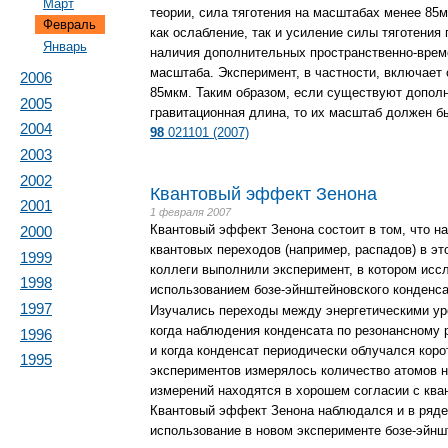
Март
теории, сила тяготения на масштабах менее 85
Февраль
как ослабление, так и усиление силы тяготения
Январь
наличия дополнительных пространственно-врем
масштаба. Эксперимент, в частности, включает
2006
85мкм. Таким образом, если существуют допол
2005
гравитационная длина, то их масштаб должен б
2004
98
021101 (2007)
2003
2002
Квантовый эффект Зенона
2001
1 февраля 2007
Квантовый эффект Зенона состоит в том, что н
2000
квантовых переходов (например, распадов) в это
1999
коллеги выполнили эксперимент, в котором исс
1998
использованием бозе-эйнштейновского конденс
1997
Изучались переходы между энергетическими ур
когда наблюдения конденсата по резонансному
1996
и когда конденсат периодически облучался кор
1995
экспериментов измерялось количество атомов н
измерений находятся в хорошем согласии с кв
Квантовый эффект Зенона наблюдался и в ряд
использование в новом эксперименте бозе-эйнш