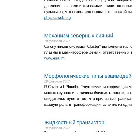
давление в канале и тем самым влияет на возм
пузырьков, что позволило выполнять простейши
physicsweb.org
.
Механизм северных сияний
10 февраля 2007
Со спутников системы "Cluster" выполнены нал
плазмы в магнитосфере Земли, ответственных з
www.esa.int
.
Морфологические типы взаимодей
10 февраля 2007
R.Coziol и I.Plauchu-Frayn изучили корреляции
малых группах и наличием близких галактик, с
свидетельствуют о том, что приливные гравита
важную роль в трансформации галактик из одних
Жидкостный транзистор
10 февраля 2007