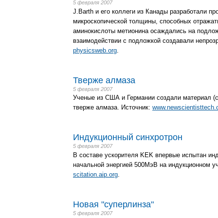
5 февраля 2007
J.Barth и его коллеги из Канады разработали п
микроскопической толщины, способных отражат
аминокислоты метионина осаждались на подложк
взаимодействии с подложкой создавали непрозр
physicsweb.org
.
Тверже алмаза
5 февраля 2007
Ученые из США и Германии создали материал (с
тверже алмаза. Источник:
www.newscientisttech
Индукционный синхротрон
5 февраля 2007
В составе ускорителя KEK впервые испытан ин
начальной энергией 500МэВ на индукционном уч
scitation.aip.org
.
Новая "суперлинза"
5 февраля 2007