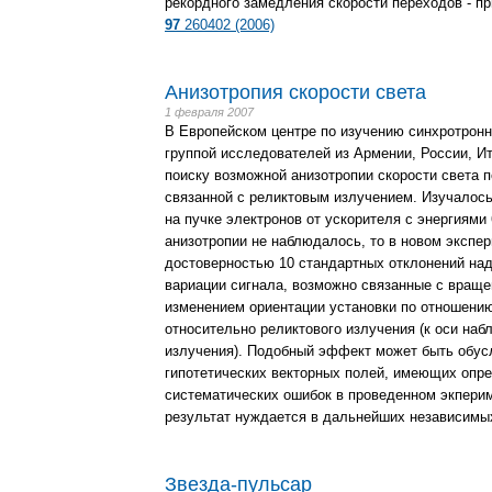
рекордного замедления скорости переходов - пр
97
260402 (2006)
Анизотропия скорости света
1 февраля 2007
В Европейском центре по изучению синхротронн
группой исследователей из Армении, России, И
поиску возможной анизотропии скорости света 
связанной с реликтовым излучением. Изучалось
на пучке электронов от ускорителя с энергиями
анизотропии не наблюдалось, то в новом экспе
достоверностью 10 стандартных отклонений на
вариации сигнала, возможно связанные с враще
изменением ориентации установки по отношени
относительно реликтового излучения (к оси на
излучения). Подобный эффект может быть обус
гипотетических векторных полей, имеющих опре
систематических ошибок в проведенном экперим
результат нуждается в дальнейших независимы
Звезда-пульсар