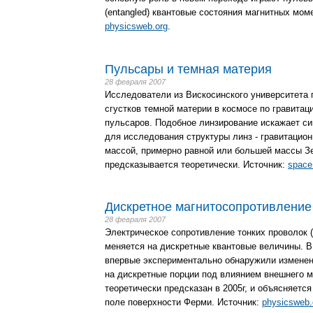
(entangled) квантовые состояния магнитных мом
physicsweb.org
.
Пульсары и темная материя
28 февраля 2007
Исследователи из Вискосинского университета
сгустков темной материи в космосе по гравита
пульсаров. Подобное линзирование искажает с
для исследования структуры линз - гравитацион
массой, примерно равной или большей массы З
предсказывается теоретически. Источник:
space
Дискретное магнитосопротивление
28 февраля 2007
Электрическое сопротивление тонких проволок (
меняется на дискретные квантовые величины. B
впервые экспериментально обнаружили изменен
на дискретные порции под влиянием внешнего м
теоретически предсказан в 2005г, и объясняетс
поле поверхности Ферми. Источник:
physicsweb.