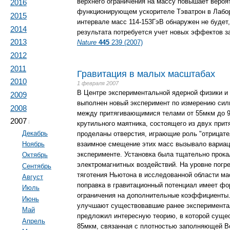
верхнего ограничения на массу повышает вероят
2016
функционирующем ускорителе Тэватрон в Лабор
2015
интервале масс 114-153ГэВ обнаружен не будет,
2014
результата потребуется учет новых эффектов з
2013
Nature
445
239 (2007)
2012
2011
Гравитация в малых масштабах
2010
1 февраля 2007
В Центре экспериментальной ядерной физики и
2009
выполнен новый эксперимент по измерению силы
2008
между притягивающимися телами от 55мкм до 
2007
↓
крутильного маятника, состоящего из двух при
Декабрь
проделаны отверстия, играющие роль "отрицате
взаимное смещение этих масс вызывало вариац
Ноябрь
эксперименте. Установка была тщательно прока
Октябрь
электромагнитных воздействий. На уровне погр
Сентябрь
тяготения Ньютона в исследованной области ма
Август
поправка в гравитационный потенциал имеет ф
Июль
ограничения на дополнительные коэффициенты.
Июнь
улучшают существовавшие ранее экспериментал
Май
предложил интересную теорию, в которой сущес
Апрель
85мкм, связанная с плотностью заполняющей В