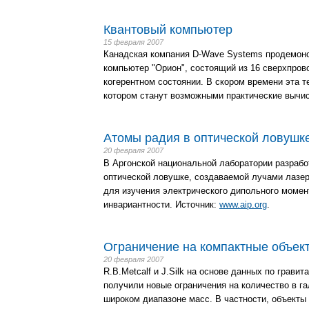
Квантовый компьютер
15 февраля 2007
Канадская компания D-Wave Systems продемон
компьютер "Орион", состоящий из 16 сверхпров
когерентном состоянии. В скором времени эта т
котором станут возможными практические вычи
Атомы радия в оптической ловушк
20 февраля 2007
В Аргонской национальной лаборатории разрабо
оптической ловушке, создаваемой лучами лазер
для изучения электрического дипольного момент
инвариантности. Источник:
www.aip.org
.
Ограничение на компактные объек
20 февраля 2007
R.B.Metcalf и J.Silk на основе данных по грав
получили новые ограничения на количество в г
широком диапазоне масс. В частности, объекты