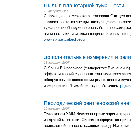
Пыль в планетарной туманности
15 февраля 2007
С помощью космического телескопа Спитцер исс
карлика - остатка звезды, находящегося на рас
туманности обнаружено очень большое содержа
пыли послужили сталкивающиеся и разрушающи
www.spitzer.caltech.edu
.
Дополнительные измерения и рели
15 февраля 2007
G.Shiu и B.Underwood (Университет Висконсина)
эффекты теорий с дополнительными пространс
обнаружены по анизотропии реликтового излучен
измерениям в ближайшие годы. Источник:
physi
Периодический рентгеновский внег
15 февраля 2007
Телескопом XMM-Newton впервые зарегистриров
из другой галактики. Сигнал генерируется при с
вращающейся паре массивных звезд. Источник