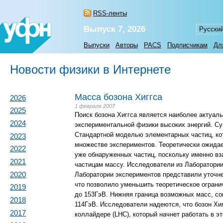
RSS-ленты
Выпуск 7, 2026
Русски
Выпуски
Авторы
PACS
Подписчикам
Дл
Новости физики в Интернете
Масса бозона Хиггса
2026
1 февраля 2007
2025
Поиск бозона Хиггса является наиболее актуал
2024
экспериментальной физики высоких энергий. С
Стандартной моделью элементарных частиц, ко
2023
множестве экспериментов. Теоретически ожидае
2022
уже обнаруженных частиц, поскольку именно вз
2021
частицам массу. Исследователи из Лаборатори
2020
Лаборатории экспериментов представили уточне
что позволило уменьшить теоретическое огранич
2019
до 153ГэВ. Нижняя граница возможных масс, со
2018
114ГэВ. Исследователи надеются, что бозон Х
2017
коллайдере (LHC), который начнет работать в 