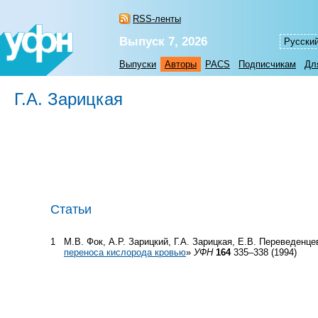
RSS-ленты
Выпуск 7, 2026
Русски
Выпуски
Авторы
PACS
Подписчикам
Дл
Г.А. Зарицкая
Статьи
1
М.В. Фок, А.Р. Зарицкий, Г.А. Зарицкая, Е.В. Переведенце
переноса кислорода кровью
»
УФН
164
335–338 (1994)