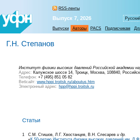
RSS-ленты
Выпуск 7, 2026
Русски
Выпуски
Авторы
PACS
Подписчикам
Дл
Г.Н. Степанов
Институт физики высоких давлений Российской академии на
Адрес:
Калужское шоссе 14, Троицк, Москва, 108840, Российс
Телефон:
+7 (495) 851 05 82
Вебсайт:
www.hppi.troitsk.ru/aboutus.htm
Электронный адрес:
hpp@hppi.troitsk.ru
Статьи
1
С.М. Стишов, Л.Г. Хвостанцев, В.Н. Слесарев
и др.
«
К
50-летию
Института физики высоких давлений им. Л.Ф