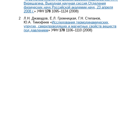
Верещагина. Выездная научная сессия Отделения
физических наук Российской академии наук, 23 апреля
2008 г.
»
УФН
178
1095–1124 (2008)
2
Л.Н. Джавадов, Е.Л. Громницкая, Г.Н. Степанов,
Ю.А. Тимофеев «
Исследования термодинамических,
упругих, сверхпроводящих и магнитных свойств веществ
под давлением
»
УФН
178
1106–1110 (2008)