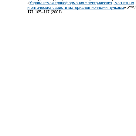
«
Управляемая трансформация электрических, магнитных
и оптических свойств материалов ионными пучками
»
УФН
171
105–117 (2001)