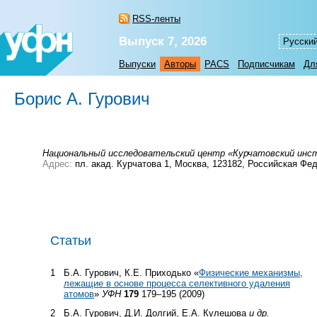
RSS-ленты
Выпуск 7, 2026
Русски
Выпуски
Авторы
PACS
Подписчикам
Дл
Борис А. Гурович
Национальный исследовательский центр «Курчатовский ин
Адрес:
пл. акад. Курчатова 1, Москва, 123182, Российская Фе
Статьи
1
Б.А. Гурович, К.Е. Приходько «
Физические механизмы,
лежащие в основе процесса селективного удаления
атомов
»
УФН
179
179–195 (2009)
2
Б.А. Гурович, Д.И. Долгий, Е.А. Кулешова
и др.