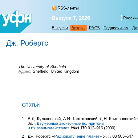
RSS-ленты
Выпуск 7, 2026
Русски
Выпуски
Авторы
PACS
Подписчикам
Дл
Дж. Робертс
The University of Sheffield
Адрес:
Sheffield, United Kingdom
Статьи
1
В.Д. Кулаковский, А.И. Тартаковский, Д.Н. Крижановский
др.
«
Двумерные экситонные поляритоны
и их взаимодействие
»
УФН
170
912–916 (2000)
2
Дж. Робертс «
Радиоизлучение планет
»
УФН
83
503–547