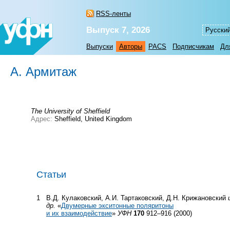
RSS-ленты
Выпуск 7, 2026
Русски
Выпуски
Авторы
PACS
Подписчикам
Дл
А. Армитаж
The University of Sheffield
Адрес:
Sheffield, United Kingdom
Статьи
1
В.Д. Кулаковский, А.И. Тартаковский, Д.Н. Крижановский
др.
«
Двумерные экситонные поляритоны
и их взаимодействие
»
УФН
170
912–916 (2000)