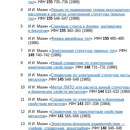
тел
»
УФН
155
735–736 (1988)
4
И.И. Мазин «
Лекции по применению теории многократног
рассеяния в расчетах электронной структуры твердых
тел
»
УФН
155
546–547 (1988)
5
И.И. Мазин «
Спиновые стекла в физике, математике
и биологии
»
УФН
155
360–361 (1988)
6
И.И. Мазин «
Физика аморфных тел
»
УФН
150
485–485
(1986)
7
И.И. Мазин «
Электронная структура твердых тел
»
УФН
149
740–742 (1986)
8
И.И. Мазин «
Новый справочник по электронным
кинетическим свойствам
»
УФН
148
731–731 (1986)
9
И.И. Мазин «
Справочник по электронной структуре чист
металлов
»
УФН
145
548–548 (1985)
10
И.И. Мазин «
Метод ЛМТО для расчета зонной структуры
и физических свойств металлов
»
УФН
144
532–532 (1984
11
И.И. Мазин «
Справочник по электронным и фононным
свойствам металлов
»
УФН
143
337–338 (1984)
12
И.И. Мазин «
Справочник по транспортным свойствам
металлов
»
УФН
141
565–566 (1983)
13
И.И. Мазин «
Электронно-фононное взаимодействие —
учебник, справочник, монография
»
УФН
140
348–348