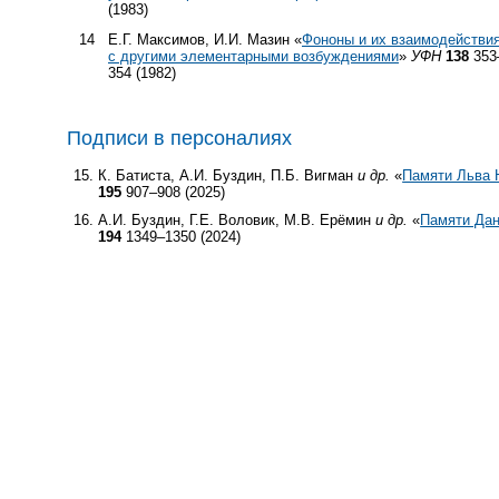
(1983)
14
Е.Г. Максимов, И.И. Мазин «
Фононы и их взаимодействи
с другими элементарными возбуждениями
»
УФН
138
353
354 (1982)
Подписи в персоналиях
К. Батиста, А.И. Буздин, П.Б. Вигман
и др.
«
Памяти Льва 
195
907–908 (2025)
А.И. Буздин, Г.Е. Воловик, М.В. Ерёмин
и др.
«
Памяти Дан
194
1349–1350 (2024)