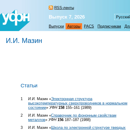
RSS-ленты
Выпуск 7, 2026
Русски
Выпуски
Авторы
PACS
Подписчикам
Дл
И.И. Мазин
Статьи
1
И.И. Мазин «
Электронная структура
высокотемпературных сверхпроводников в нормальном
состоянии
»
УФН
158
155–161 (1989)
2
И.И. Мазин «
Справочник по фононным свойствам
металлов
»
УФН
156
187–187 (1988)
3
И.И. Мазин «
Школа по электронной структуре твердых