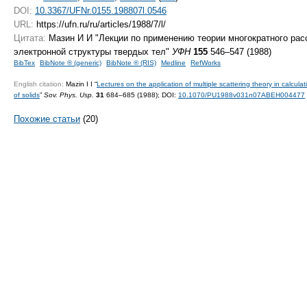
DOI:
10.3367/UFNr.0155.198807l.0546
URL:
https://ufn.ru/ru/articles/1988/7/l/
Цитата:
Мазин И И "Лекции по применению теории многократного рас
электронной структуры твердых тел"
УФН
155
546–547 (1988)
BibTex
BibNote ® (generic)
BibNote ® (RIS)
Medline
RefWorks
English citation:
Mazin I I “
Lectures on the application of multiple scattering theory in calculat
of solids
”
Sov. Phys. Usp.
31
684–685 (1988);
DOI:
10.1070/PU1988v031n07ABEH004477
Похожие статьи
(20)