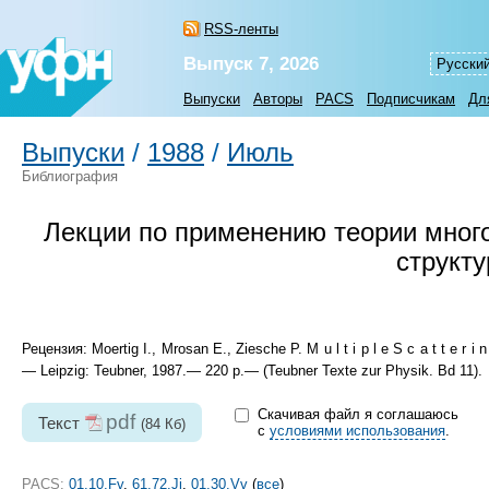
RSS-ленты
Выпуск 7, 2026
Русски
Выпуски
Авторы
PACS
Подписчикам
Дл
Выпуски
/
1988
/
Июль
Библиография
Лекции по применению теории много
структу
Рецензия: Moertig I., Mrosan E., Ziesche P. M u l t i p l e S c a t t e r i n g 
— Leipzig: Teubner, 1987.— 220 p.— (Teubner Texte zur Physik. Bd 11).
Скачивая файл я соглашаюсь
pdf
Текст
(84 Кб)
с
условиями использования
.
PACS:
01.10.Fv
,
61.72.Ji
,
01.30.Vv
(
все
)