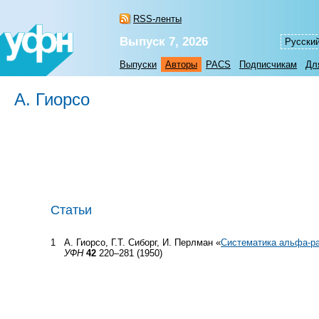
RSS-ленты
Выпуск 7, 2026
Русски
Выпуски
Авторы
PACS
Подписчикам
Дл
А. Гиорсо
Статьи
1
А. Гиорсо, Г.Т. Сиборг, И. Перлман «
Систематика альфа-ра
УФН
42
220–281 (1950)