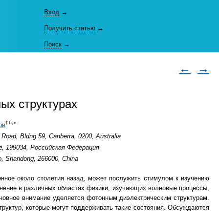
Вход
→
Получить статью
→
Поиск
→
←
→
ых структурах
б,
в
†
ов
 Road, Bldng 59, Canberra, 0200, Australia
, 199034, Российская Федерация
o, Shandong, 266000, China
ченное около столетия назад, может послужить стимулом к изучению
енение в различных областях физики, изучающих волновые процессы,
сновное внимание уделяется фотонным диэлектрическим структурам.
труктур, которые могут поддерживать такие состояния. Обсуждаются