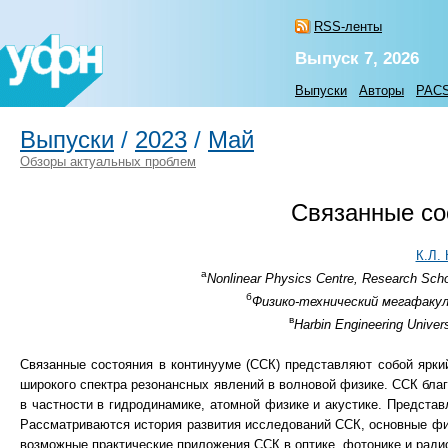
RSS-ленты
Выпуск 7, 2026
Выпуски
Авторы
PAC
Выпуски
/
2023
/
Май
Обзоры актуальных проблем
Связанные со
К.Л.
а
Nonlinear Physics Centre, Research Schoo
б
Физико-технический мегафакул
в
Harbin Engineering Univer
Связанные состояния в континууме (ССК) представляют собой яркий
широкого спектра резонансных явлений в волновой физике. ССК бла
в частности в гидродинамике, атомной физике и акустике. Предст
Рассматриваются история развития исследований ССК, основные физ
возможные практические приложения ССК в оптике, фотонике и ради