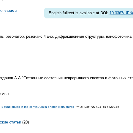
словиями
English fulltext is available at DOI:
10.3367/UFN
ть, резонатор, резонанс Фано, дифракционные структуры, нанофотоника
гданов А А "Связанные состояния непрерывного спектра в фотонных ст
я 2021
 “
Bound states in the continuum in photonic structures
”
Phys. Usp.
66
494–517 (2023);
ожие статьи
(20)