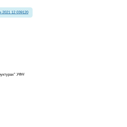
e.2021.12.039120
руктурах"
УФН