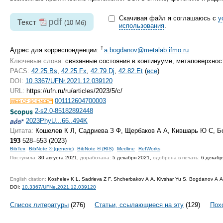
Скачивая файл я соглашаюсь с
у
pdf
Текст
(10 Мб)
использования
.
†
Адрес для корреспонденции:
a.bogdanov@metalab.ifmo.ru
Ключевые слова:
связанные состояния в континууме, метаповерхнос
PACS:
42.25.Bs
,
42.25.Fx
,
42.79.Dj
,
42.82.Et
(
все
)
DOI:
10.3367/UFNr.2021.12.039120
URL:
https://ufn.ru/ru/articles/2023/5/c/
001112604700003
2-s2.0-85182892448
2023PhyU...66..494K
Цитата:
Кошелев К Л, Садриева З Ф, Щербаков А А, Кившарь Ю С, Бо
193
528–553 (2023)
BibTex
BibNote ® (generic)
BibNote ® (RIS)
Medline
RefWorks
Поступила:
30 августа 2021,
доработана:
5 декабря 2021,
одобрена в печать:
6 декабр
English citation:
Koshelev K L, Sadrieva Z F, Shcherbakov A A, Kivshar Yu S, Bogdanov A A
DOI:
10.3367/UFNe.2021.12.039120
Список литературы
(276)
Статьи, ссылающиеся на эту
(129)
Пох