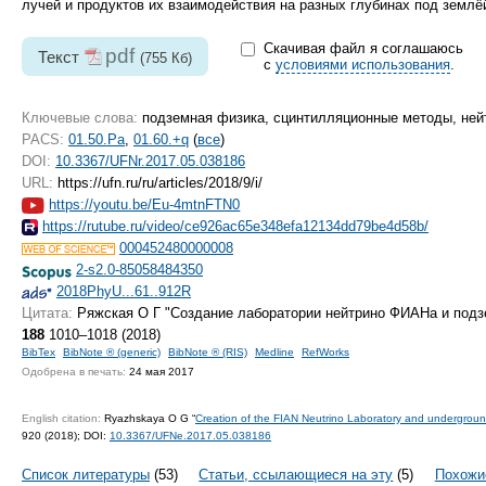
лучей и продуктов их взаимодействия на разных глубинах под землё
Скачивая файл я соглашаюсь
pdf
Текст
(755 Кб)
с
условиями использования
.
Ключевые слова:
подземная физика, сцинтилляционные методы, ней
PACS:
01.50.Pa
,
01.60.+q
(
все
)
DOI:
10.3367/UFNr.2017.05.038186
URL:
https://ufn.ru/ru/articles/2018/9/i/
https://youtu.be/Eu-4mtnFTN0
https://rutube.ru/video/ce926ac65e348efa12134dd79be4d58b/
000452480000008
2-s2.0-85058484350
2018PhyU...61..912R
Цитата:
Ряжская О Г "Создание лаборатории нейтрино ФИАНа и под
188
1010–1018 (2018)
BibTex
BibNote ® (generic)
BibNote ® (RIS)
Medline
RefWorks
Одобрена в печать:
24 мая 2017
English citation:
Ryazhskaya O G “
Creation of the FIAN Neutrino Laboratory and undergroun
920 (2018);
DOI:
10.3367/UFNe.2017.05.038186
Список литературы
(53)
Статьи, ссылающиеся на эту
(5)
Похожи