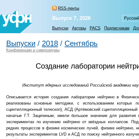
RSS-ленты
Выпуск 7, 2026
Русски
Выпуски
Авторы
PACS
Подписчикам
Дл
Выпуски
/
2018
/
Сентябрь
Конференции и симпозиумы
Создание лаборатории нейтр
Институт ядерных исследований Российской академии наук
Описывается история создания лаборатории нейтрино в Физичес
реализованы основные методики, с использованием которых 
сцинтилляционный телескоп), АСД (Артёмовский сцинтилляционный дете
начатые Г.Т. Зацепиным, имели большое значение для развития
экспериментах по изучению нейтрино от звёздных коллапсов. По
редких процессов в физике космических лучей, физике нейтрино, 
результаты экспериментов LVD и АСД по поиску нейтринного излуч