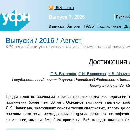
RSS-ленты
Выпуск 7, 2026
Русски
Выпуски
Авторы
PACS
Подписчикам
Дл
Выпуски
/
2016
/
Август
К 70-летию Института теоретической и экспериментальной физики им
Достижения
П.В. Бакланов
,
С.И. Блинников
,
К.В. Мануко
Государственный научный центр Российской Федерации «Инстит
Черемушкинская 25, Мо
Представлен исторический очерк астрофизических исследований, 
протяжении более чем 30 лет. Основное внимание уделено проб
Д.К. Надёжина, заложивших основы теории сверхновых, вплоть до с
описаны некоторые исследования в других разделах астрофизики
космологии, модели тёмной материи и т.д. Работа подготовлена к 7