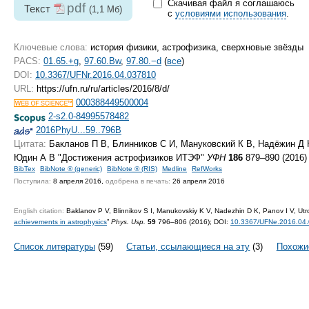
Скачивая файл я соглашаюсь
pdf
Текст
(1,1 Мб)
с
условиями использования
.
Ключевые слова:
история физики, астрофизика, сверхновые звёзды
PACS:
01.65.+g
,
97.60.Bw
,
97.80.−d
(
все
)
DOI:
10.3367/UFNr.2016.04.037810
URL:
https://ufn.ru/ru/articles/2016/8/d/
000388449500004
2-s2.0-84995578482
2016PhyU...59..796B
Цитата:
Бакланов П В, Блинников С И, Мануковский К В, Надёжин Д К
Юдин А В "Достижения астрофизиков ИТЭФ"
УФН
186
879–890 (2016)
BibTex
BibNote ® (generic)
BibNote ® (RIS)
Medline
RefWorks
Поступила:
8 апреля 2016,
одобрена в печать:
26 апреля 2016
English citation:
Baklanov P V, Blinnikov S I, Manukovskiy K V, Nadezhin D K, Panov I V, Utro
achievements in astrophysics
”
Phys. Usp.
59
796–806 (2016);
DOI:
10.3367/UFNe.2016.04
Список литературы
(59)
Статьи, ссылающиеся на эту
(3)
Похожи