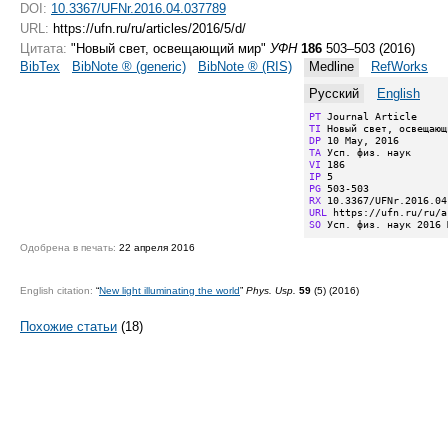
DOI:
10.3367/UFNr.2016.04.037789
URL:
https://ufn.ru/ru/articles/2016/5/d/
Цитата:
"Новый свет, освещающий мир"
УФН
186
503–503 (2016)
BibTex
BibNote ® (generic)
BibNote ® (RIS)
Medline
RefWorks
Русский
English
PT
TI
DP
TA
VI
IP
PG
RX
URL
SO
 Усп. физ. наук 2016 
Одобрена в печать:
22 апреля 2016
English citation:
“
New light illuminating the world
”
Phys. Usp.
59
(5) (2016)
Похожие статьи
(18)