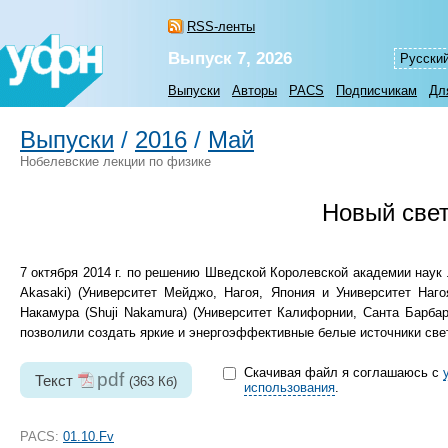
RSS-ленты
Выпуск 7, 2026
Русски
Выпуски
Авторы
PACS
Подписчикам
Дл
Выпуски
/
2016
/
Май
Нобелевские лекции по физике
Новый све
7 октября 2014 г. по решению Шведской Королевской академии наук 
Akasaki) (Университет Мейджо, Нагоя, Япония и Университет Наго
Накамура (Shuji Nakamura) (Университет Калифорнии, Санта Барб
позволили создать яркие и энергоэффективные белые источники све
Скачивая файл я соглашаюсь с
pdf
Текст
(363 Кб)
использования
.
PACS:
01.10.Fv