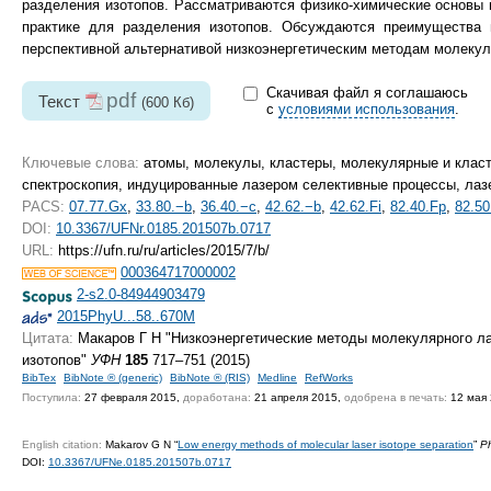
разделения изотопов. Рассматриваются физико-химические основы 
практике для разделения изотопов. Обсуждаются преимущества 
перспективной альтернативой низкоэнергетическим методам молекул
Скачивая файл я соглашаюсь
pdf
Текст
(600 Кб)
с
условиями использования
.
Ключевые слова:
атомы, молекулы, кластеры, молекулярные и класт
спектроскопия, индуцированные лазером селективные процессы, лаз
PACS:
07.77.Gx
,
33.80.−b
,
36.40.−c
,
42.62.−b
,
42.62.Fi
,
82.40.Fp
,
82.50
DOI:
10.3367/UFNr.0185.201507b.0717
URL:
https://ufn.ru/ru/articles/2015/7/b/
000364717000002
2-s2.0-84944903479
2015PhyU...58..670M
Цитата:
Макаров Г Н "Низкоэнергетические методы молекулярного л
изотопов"
УФН
185
717–751 (2015)
BibTex
BibNote ® (generic)
BibNote ® (RIS)
Medline
RefWorks
Поступила:
27 февраля 2015,
доработана:
21 апреля 2015,
одобрена в печать:
12 мая
English citation:
Makarov G N “
Low energy methods of molecular laser isotope separation
”
Ph
DOI:
10.3367/UFNe.0185.201507b.0717