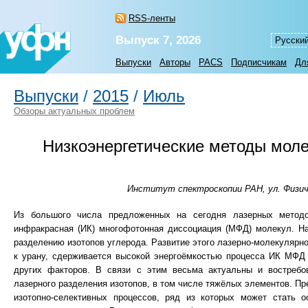
RSS-ленты
Выпуск 7, 2026
Русски
Выпуски
Авторы
PACS
Подписчикам
Дл
Выпуски
/
2015
/
Июль
Обзоры актуальных проблем
Низкоэнергетические методы моле
Институт спектроскопии РАН, ул. Физиче
Из большого числа предложенных на сегодня лазерных методов
инфракрасная (ИК) многофотонная диссоциация (МФД) молекул. На 
разделению изотопов углерода. Развитие этого лазерно-молекулярн
к урану, сдерживается высокой энергоёмкостью процесса ИК МФД
других факторов. В связи с этим весьма актуальны и востребов
лазерного разделения изотопов, в том числе тяжёлых элементов. П
изотопно-селективных процессов, ряд из которых может стать о