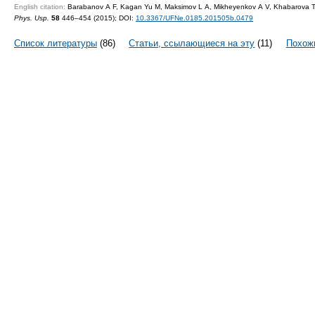
English citation:
Barabanov A F, Kagan Yu M, Maksimov L A, Mikheyenkov A V, Khabarova T
Phys. Usp.
58
446–454 (2015);
DOI:
10.3367/UFNe.0185.201505b.0479
Список литературы
(86)
Статьи, ссылающиеся на эту
(11)
Похож