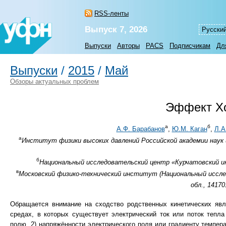
RSS-ленты
Выпуск 7, 2026
Русски
Выпуски
Авторы
PACS
Подписчикам
Дл
Выпуски
/
2015
/
Май
Обзоры актуальных проблем
Эффект Хо
а
б
А.Ф. Барабанов
,
Ю.М. Каган
,
Л.А
а
Институт физики высоких давлений Российской академии наук и
б
Национальный исследовательский центр «Курчатовский ин
в
Московский физико-технический институт (Национальный иссле
обл., 1417
Обращается внимание на сходство родственных кинетических явл
средах, в которых существует электрический ток или поток тепла
полю, 2) напряжённости электрического поля или градиенту темп