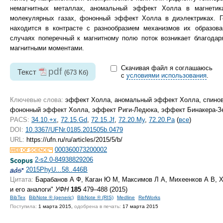
немагнитных металлах, аномальный эффект Холла в магнетик
молекулярных газах, фононный эффект Холла в диэлектриках. Г
находится в контрасте с разнообразием механизмов их образова
случаях поперечный к магнитному полю поток возникает благодар
магнитными моментами.
Скачивая файл я соглашаюсь
pdf
Текст
(673 Кб)
с
условиями использования
.
Ключевые слова:
эффект Холла, аномальный эффект Холла, спино
фононный эффект Холла, эффект Риги-Ледюка, эффект Бинакера-З
PACS:
34.10.+x
,
72.15.Gd
,
72.15.Jf
,
72.20.My
,
72.20.Pa
(
все
)
DOI:
10.3367/UFNr.0185.201505b.0479
URL:
https://ufn.ru/ru/articles/2015/5/b/
000360073200002
2-s2.0-84938829206
2015PhyU...58..446B
Цитата:
Барабанов А Ф, Каган Ю М, Максимов Л А, Михеенков А В, 
и его аналоги"
УФН
185
479–488 (2015)
BibTex
BibNote ® (generic)
BibNote ® (RIS)
Medline
RefWorks
Поступила:
1 марта 2015,
одобрена в печать:
17 марта 2015