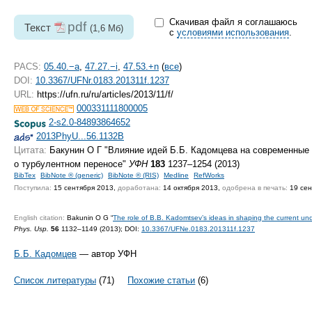
Скачивая файл я соглашаюсь
pdf
Текст
(1,6 Мб)
с
условиями использования
.
PACS:
05.40.−a
,
47.27.−i
,
47.53.+n
(
все
)
DOI:
10.3367/UFNr.0183.201311f.1237
URL:
https://ufn.ru/ru/articles/2013/11/f/
000331111800005
2-s2.0-84893864652
2013PhyU...56.1132B
Цитата:
Бакунин О Г "Влияние идей Б.Б. Кадомцева на современные
о турбулентном переносе"
УФН
183
1237–1254 (2013)
BibTex
BibNote ® (generic)
BibNote ® (RIS)
Medline
RefWorks
Поступила:
15 сентября 2013,
доработана:
14 октября 2013,
одобрена в печать:
19 сен
English citation:
Bakunin O G “
The role of B.B. Kadomtsev’s ideas in shaping the current und
Phys. Usp.
56
1132–1149 (2013);
DOI:
10.3367/UFNe.0183.201311f.1237
Б.Б. Кадомцев
— автор УФН
Список литературы
(71)
Похожие статьи
(6)