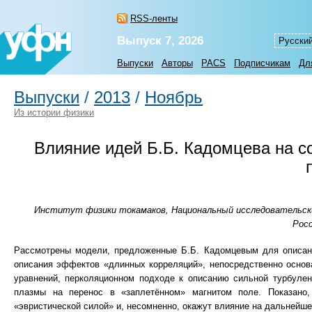
RSS-ленты
Выпуск 7, 2026
Русски
Выпуски
Авторы
PACS
Подписчикам
Дл
Выпуски
/
2013
/
Ноябрь
Из истории физики
Влияние идей Б.Б. Кадомцева на с
Институт физики токамаков, Национальный исследовательский
Росс
Рассмотрены модели, предложенные Б.Б. Кадомцевым для описан
описания эффектов «длинных корреляций», непосредственно основ
уравнений, перколяционном подходе к описанию сильной турбулен
плазмы на перенос в «заплетённом» магнитом поле. Показано
«эвристической силой» и, несомненно, окажут влияние на дальнейше