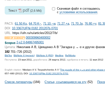
Скачивая файл я соглашаюсь
pdf
Текст
(2,6 Мб)
с
условиями использования
.
PACS:
61.50.Ks
,
64.70.K−
,
71.10.−w
,
71.27.+a
,
71.70.Jp
,
76.80.+y
,
81.3
DOI:
10.3367/UFNr.0182.201207b.0701
URL:
https://ufn.ru/ru/articles/2012/7/b/
000309960400002
2-s2.0-84867495001
Цитата:
Николаев А В, Цвященко А В "Загадка γ → α и других фазов
182
701–726 (2012)
BibTex
BibNote ® (generic)
BibNote ® (RIS)
Medline
RefWorks
Поступила:
23 мая 2011,
доработана:
26 марта 2012,
одобрена в печать:
11 мая 2012
English citation:
Nikolaev A V, Tsvyashchenko A V “
The puzzle of the γ→α and other phase tr
657–680 (2012);
DOI:
10.3367/UFNe.0182.201207b.0701
Список литературы
(184)
Статьи, ссылающиеся на эту
(52)
Похо