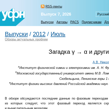
RSS-ленты
Выпуск 7, 2026
Русски
Выпуски
Авторы
PACS
Подписчикам
Дл
Выпуски
/
2012
/
Июль
Обзоры актуальных проблем
Загадка γ → α и друг
А.В. Нико
а
Институт физической химии и электрохимии им. А. Н. Фру
б
Московский государственный университет имени М.В. Ломо
Скобельцына, Ленинские горы 1 
в
Институт физики высоких давлений Российской академии наук и
В обзоре обсуждаются последние данные по фазовым переходам 
из которых следует, что этот фазовый переход является ск
и вычислительным моделям.