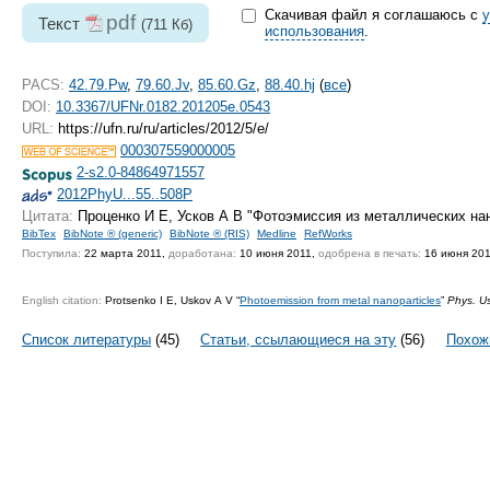
Скачивая файл я соглашаюсь с
pdf
Текст
(711 Кб)
использования
.
PACS:
42.79.Pw
,
79.60.Jv
,
85.60.Gz
,
88.40.hj
(
все
)
DOI:
10.3367/UFNr.0182.201205e.0543
URL:
https://ufn.ru/ru/articles/2012/5/e/
000307559000005
2-s2.0-84864971557
2012PhyU...55..508P
Цитата:
Проценко И Е, Усков А В "Фотоэмиссия из металлических на
BibTex
BibNote ® (generic)
BibNote ® (RIS)
Medline
RefWorks
Поступила:
22 марта 2011,
доработана:
10 июня 2011,
одобрена в печать:
16 июня 20
English citation:
Protsenko I E, Uskov A V “
Photoemission from metal nanoparticles
”
Phys. U
Список литературы
(45)
Статьи, ссылающиеся на эту
(56)
Похож