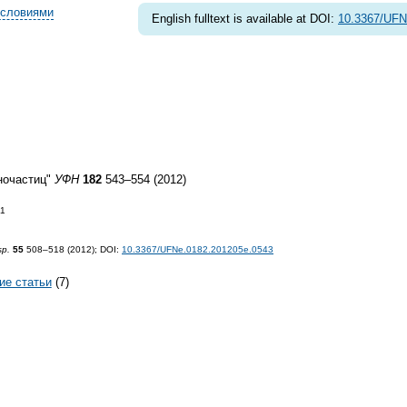
условиями
English fulltext is available at DOI:
10.3367/UFN
ночастиц"
УФН
182
543–554 (2012)
11
sp.
55
508–518 (2012);
DOI:
10.3367/UFNe.0182.201205e.0543
ие статьи
(7)