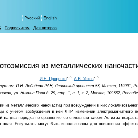
Русский
English
S
Подписчикам
Для авторов
отоэмиссия из металлических наночаст
а,
б
а,
б
И.Е. Проценко
,
А.В. Усков
ут им. П.Н. Лебедева РАН, Ленинский проспект 53, Москва, 119991, Р
ка», ул. Нижние Поля д. 29, стр. 1, п. 1, к. 2, Москва, 109382, Росси
и из металлических наночастиц при возбуждении в них локализованно
цы с учётом возбуждения в ней ЛПР, изменений электромагнитного 
ий на два порядка по сравнению со сплошным слоем Au из-за возраст
о поля. Результаты могут быть использованы для повышения эффекти