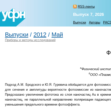
RSS-ленты
Выпуск 7, 2026
Выпуски
Авторы
PAC
Выпуски
/
2012
/
Май
Приборы и методы исследований
Ф
а
Физический инстит
б
ООО «Плазмони
Подход А.М. Бродского и Ю.Я. Гуревича обобщается для фотоэмисси
для сечения и амплитуды вероятности фотоэмиссии из наночасти
Предсказано увеличение фототока из слоя наночастиц Au в кремн
наночастиц, не параллельной направлению поляризации падающег
уменьшения предельного времени фотоэффекта.