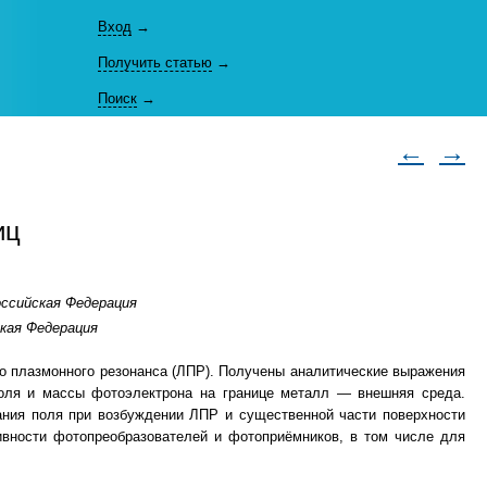
Вход
→
Получить статью
→
Поиск
→
←
→
иц
оссийская Федерация
йская Федерация
го плазмонного резонанса (ЛПР). Получены аналитические выражения
поля и массы фотоэлектрона на границе металл — внешняя среда.
ания поля при возбуждении ЛПР и существенной части поверхности
вности фотопреобразователей и фотоприёмников, в том числе для