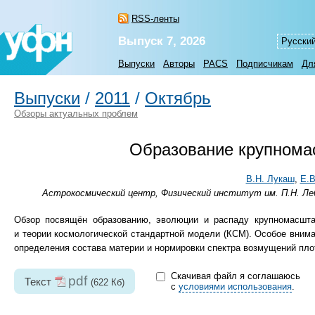
RSS-ленты
Выпуск 7, 2026
Русски
Выпуски
Авторы
PACS
Подписчикам
Дл
Выпуски
/
2011
/
Октябрь
Обзоры актуальных проблем
Образование крупнома
В.Н. Лукаш
,
Е.В
Астрокосмический центр, Физический институт им. П.Н. Леб
Обзор посвящён образованию, эволюции и распаду крупномасшта
и теории космологической стандартной модели (КСМ). Особое вним
определения состава материи и нормировки спектра возмущений пло
Скачивая файл я соглашаюсь
pdf
Текст
(622 Кб)
с
условиями использования
.