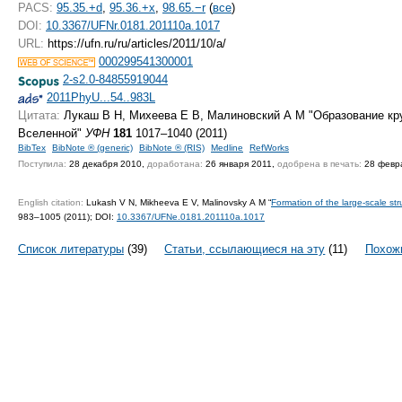
PACS:
95.35.+d
,
95.36.+x
,
98.65.−r
(
все
)
DOI:
10.3367/UFNr.0181.201110a.1017
URL:
https://ufn.ru/ru/articles/2011/10/a/
000299541300001
2-s2.0-84855919044
2011PhyU...54..983L
Цитата:
Лукаш В Н, Михеева Е В, Малиновский А М "Образование кр
Вселенной"
УФН
181
1017–1040 (2011)
BibTex
BibNote ® (generic)
BibNote ® (RIS)
Medline
RefWorks
Поступила:
28 декабря 2010,
доработана:
26 января 2011,
одобрена в печать:
28 февр
English citation:
Lukash V N, Mikheeva E V, Malinovsky A M “
Formation of the large-scale str
983–1005 (2011);
DOI:
10.3367/UFNe.0181.201110a.1017
Список литературы
(39)
Статьи, ссылающиеся на эту
(11)
Похож