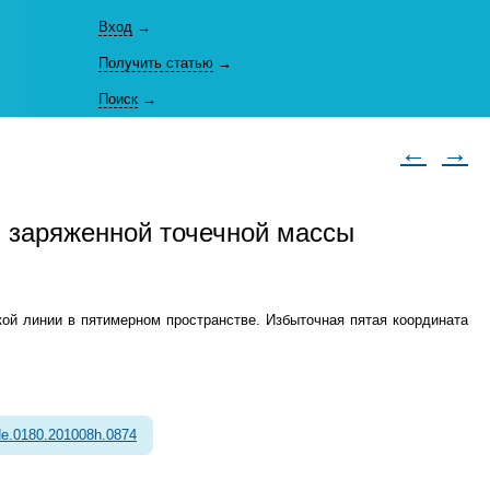
Вход
→
Получить статью
→
Поиск
→
←
→
 заряженной точечной массы
ой линии в пятимерном пространстве. Избыточная пятая координата
e.0180.201008h.0874