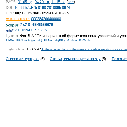
PACS:
01.65.+g
,
04.20.−q
,
11.15.−q
(
все
)
DOI:
10.3367/UFNr.0180.201008h.0874
URL:
https://ufn.ru/ru/articles/2010/8/h/
000284266400008
2-s2.0-78649566629
2010PhyU...53..839F
Цитата:
Фок В А "Об инвариантной форме волновых уравнений и ура
BibTex
BibNote ® (generic)
BibNote ® (RIS)
Medline
RefWorks
English citation:
Fock V A “
On the invariant form of the wave and motion equations for a cha
Список литературы
(5)
Статьи, ссылающиеся на эту
(5)
Похожие