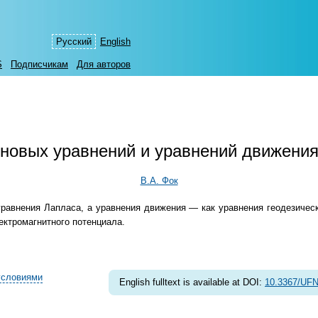
Русский
English
S
Подписчикам
Для авторов
новых уравнений и уравнений движения
В.А. Фок
равнения Лапласа, а уравнения движения — как уравнения геодезическ
ктромагнитного потенциала.
условиями
English fulltext is available at DOI:
10.3367/UFN