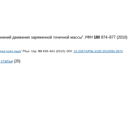
внений движения заряженной точечной массы"
УФН
180
874–877 (2010)
rged point mass
”
Phys. Usp.
53
839–841 (2010);
DOI:
10.3367/UFNe.0180.201008h.0874
 статьи
(20)