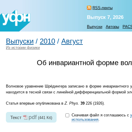
RSS-ленты
Выпуск 7, 2026
Выпуски
Авторы
PAC
Выпуски
/
2010
/
Август
Из истории физики
Об инвариантной форме вол
Волновое уравнение Шрёдингера записано в форме инвариантного у
находится в тесной связи с линейной дифференциальной формой эле
Статья впервые опубликована в
Z. Phys.
39
226 (1926).
Скачивая файл я соглашаюсь с
pdf
Текст
(441 Кб)
использования
.