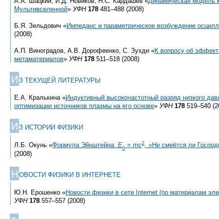
А.А. Шацкий, И.Д. Новиков, Н.С. Кардашев «
Динамическая модель к
Мультивселенной
»
УФН
178
481–488 (2008)
Б.Я. Зельдович «
Импеданс и параметрическое возбуждение осцилл
(2008)
А.П. Виноградов, А.В. Дорофеенко, С. Зухди «
К вопросу об эффект
метаматериалов
»
УФН
178
511–518 (2008)
И
З ТЕКУЩЕЙ ЛИТЕРАТУРЫ
Е.А. Кралькина «
Индуктивный высокочастотный разряд низкого дав
оптимизации источников плазмы на его основе
»
УФН
178
519–540 (2
И
З ИСТОРИИ ФИЗИКИ
2
Л.Б. Окунь «
Формула Эйнштейна:
E
=
mc
. «Не смеётся ли Господ
0
(2008)
Н
ОВОСТИ ФИЗИКИ В ИНТЕРНЕТЕ
Ю.Н. Ерошенко «
Новости физики в сети Internet (по материалам эл
УФН
178
557–557 (2008)