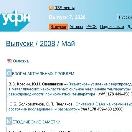
RSS-ленты
Выпуск 7, 2026
Русски
Выпуски
Авторы
PACS
Подписчикам
Дл
Выпуски
/
2008
/
Май
Обложка
О
БЗОРЫ АКТУАЛЬНЫХ ПРОБЛЕМ
В.З. Кресин, Ю.Н. Овчинников «
«Гигантское» усиление сверхпрово
в металлических нанокластерах: сильное увеличение температуры
сверхпроводимости при комнатной температуре
»
УФН
178
449–458 (
Ю.Б. Болховитянов, О.П. Пчеляков «
Эпитаксия GaAs на кремниевы
состояние исследований и разработок
»
УФН
178
459–480 (2008)
М
ЕТОДИЧЕСКИЕ ЗАМЕТКИ