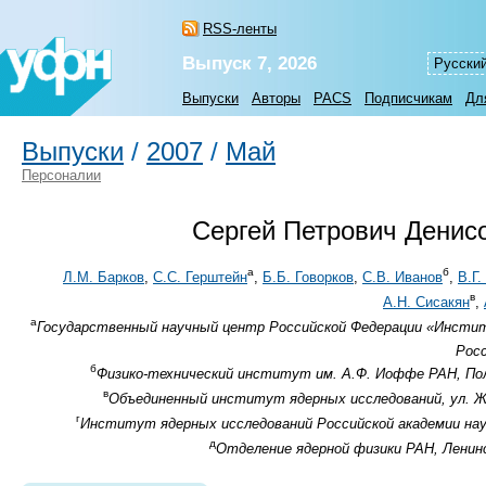
RSS-ленты
Выпуск 7, 2026
Русски
Выпуски
Авторы
PACS
Подписчикам
Дл
Выпуски
/
2007
/
Май
Персоналии
Сергей Петрович Денис
а
б
Л.М. Барков
,
С.С. Герштейн
,
Б.Б. Говорков
,
С.В. Иванов
,
В.Г
в
А.Н. Сисакян
,
а
Государственный научный центр Российской Федерации «Институт
Росс
б
Физико-технический институт им. А.Ф. Иоффе РАН, Пол
в
Объединенный институт ядерных исследований, ул. Жол
г
Институт ядерных исследований Российской академии наук
д
Отделение ядерной физики РАН, Ленинс