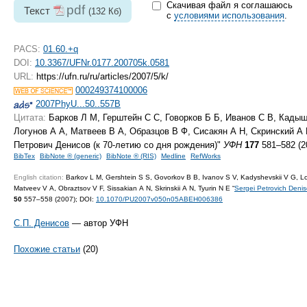
Скачивая файл я соглашаюсь
pdf
Текст
(132 Кб)
с
условиями использования
.
PACS:
01.60.+q
DOI:
10.3367/UFNr.0177.200705k.0581
URL:
https://ufn.ru/ru/articles/2007/5/k/
000249374100006
2007PhyU...50..557B
Цитата:
Барков Л М, Герштейн С С, Говорков Б Б, Иванов С В, Кадыш
Логунов А А, Матвеев В А, Образцов В Ф, Сисакян А Н, Скринский А 
Петрович Денисов (к
70-летию
со дня рождения)"
УФН
177
581–582 (2
BibTex
BibNote ® (generic)
BibNote ® (RIS)
Medline
RefWorks
English citation:
Barkov L M, Gershtein S S, Govorkov B B, Ivanov S V, Kadyshevskii V G, 
Matveev V A, Obraztsov V F, Sissakian A N, Skrinskii A N, Tyurin N E “
Sergei Petrovich Denis
50
557–558 (2007);
DOI:
10.1070/PU2007v050n05ABEH006386
С.П. Денисов
— автор УФН
Похожие статьи
(20)