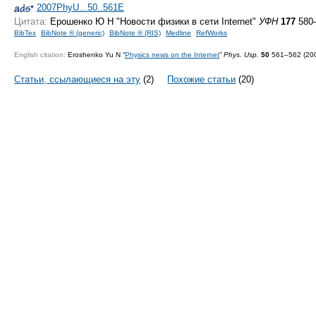
2007PhyU...50..561E
Цитата:
Ерошенко Ю Н "Новости физики в сети Internet"
УФН
177
580–
BibTex
BibNote ® (generic)
BibNote ® (RIS)
Medline
RefWorks
English citation:
Eroshenko Yu N “
Physics news on the Internet
”
Phys. Usp.
50
561–562 (20
Статьи, ссылающиеся на эту
(2)
Похожие статьи
(20)