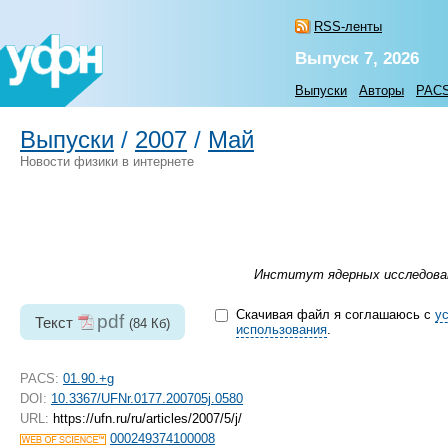
RSS-ленты
Выпуск 7, 2026
Выпуски
Авторы
PAC
Выпуски
/
2007
/
Май
Новости физики в интернете
Институт ядерных исследовани
Скачивая файл я соглашаюсь с
у
pdf
Текст
(84 Кб)
использования
.
PACS:
01.90.+g
DOI:
10.3367/UFNr.0177.200705j.0580
URL:
https://ufn.ru/ru/articles/2007/5/j/
000249374100008