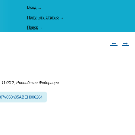
Вход
→
Получить статью
→
Поиск
→
←
→
 117312, Российская Федерация
007v050n05ABEH006264