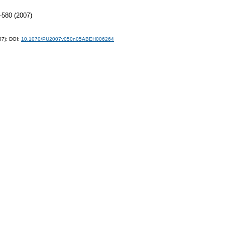
580 (2007)
07);
DOI:
10.1070/PU2007v050n05ABEH006264