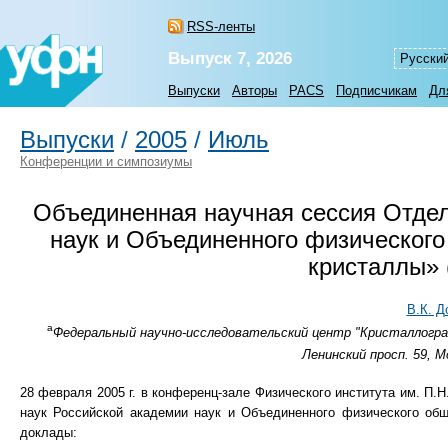
RSS-ленты
Выпуск 7, 2026
Русски
Выпуски
Авторы
PACS
Подписчикам
Дл
Выпуски
/
2005
/
Июль
Конференции и симпозиумы
Объединенная научная сессия Отдел
наук и Объединенного физическог
кристаллы» 
В.К. Д
а
Федеральный научно-исследовательский центр "Кристаллогр
Ленинский просп. 59, М
28 февраля 2005 г. в конференц-зале Физического института им. П
наук Российской академии наук и Объединенного физического об
доклады: