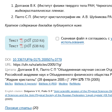
Долганов В.К. (Институт физики твердого тела РАН, Черноголо
жидкокристаллических пленках
.
Палто С.П. (Институт кристаллографии им. А.В. Шубникова РА
Краткое содержание докладов публикуется ниже.
Скачивая файл я соглашаюсь с
pdf
Текст
(210 Кб)
использования
.
pdf
Текст
(538 Кб)
DOI:
10.3367/UFNr.0175.200507g.0779
URL:
https://ufn.ru/ru/articles/2005/7/g/
Цитата:
Долганов В К, Палто С П "Объединенная научная сессия От
Российской академии наук и Объединенного физического общества 
"Жидкие кристаллы" (28 февраля 2005 г.)"
УФН
175
779 (2005)
BibTex
BibNote ® (generic)
BibNote ® (RIS)
Medline
RefWorks
English citation:
Dolganov V K, Palto S P “
Joint scientific session of the Physical Sciences 
of Sciences and the Joint Physical Society of the Russian Federation ‘Liquid crystals’ (28 Fe
(2005)
Похожие статьи
(20)