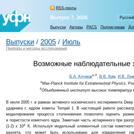
RSS-ленты
Выпуск 7, 2026
Русски
Выпуски
Авторы
PACS
Подписчикам
Дл
Выпуски
/
2005
/
Июль
Приборы и методы исследований
Возможные наблюдательные э
а,
б
Б.А. Клумов
,
В.В. Ким
,
И.В. Ло
а
Max-Planck Institute for Extraterrestrial Physics, 
б
Объединенный институт высоких температур РАН
В июле 2005 г. в рамках активного космического эксперимента Dee
ударника с ядром кометы Tempel 1. В настоящей работе рассматр
моделирование процесса столкновения позволило оценить разм
и пористости кометного ядра. Заметная часть испаренного при разг
4
(1-2)
x 10
K. Используя модельный элементный состав кометного я
разлета, что может быть использовано для определения пар