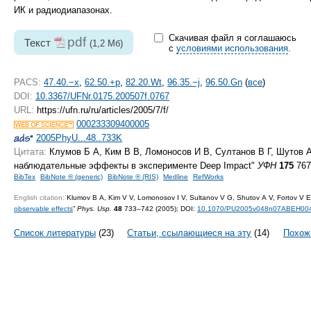
ИК и радиодиапазонах.
Скачивая файл я соглашаюсь
pdf
Текст
(1,2 Мб)
с
условиями использования
.
PACS:
47.40.−x
,
62.50.+p
,
82.20.Wt
,
96.35.−j
,
96.50.Gn
(
все
)
DOI:
10.3367/UFNr.0175.200507f.0767
URL:
https://ufn.ru/ru/articles/2005/7/f/
000233309400005
2005PhyU...48..733K
Цитата:
Клумов Б А, Ким В В, Ломоносов И В, Султанов В Г, Шутов 
наблюдательные эффекты в эксперименте Deep Impact"
УФН
175
767
BibTex
BibNote ® (generic)
BibNote ® (RIS)
Medline
RefWorks
English citation:
Klumov B A, Kim V V, Lomonosov I V, Sultanov V G, Shutov A V, Fortov V E
observable effects
”
Phys. Usp.
48
733–742 (2005);
DOI:
10.1070/PU2005v048n07ABEH00
Список литературы
(23)
Статьи, ссылающиеся на эту
(14)
Похож