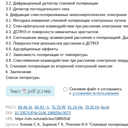
3.2. Дифракционный детектор спиновой поляризации
3.3. Детектор поглощательного типа
4. Дифракция спин-поляризованных низкоэнергетических электронов
4.1. Методика измерения спиновой поляризации электронных пучков
4.2. Спин-орбитальное взаимодействие при рассеянии электронов т
4.3. ДСПНЭ от поверхности немагнитных кристаллов
4.4. Соотношение между асимметрией рассеяния и поляризацией. Д
4.5. Поверхностное резонансное рассеяние в ДСПНЭ
4.6. Адсорбционные эффекты
4.7. Зависимость поляризации от температуры
4.8. Спин-обменное взаимодействие при рассеянии электронов твер
5. Спиновая поляризация во вторичной электронной эмиссии
6. Заключение
Список литературы
Скачивая файл я соглашаюсь
pdf
Текст
(2,3 Мб)
с
условиями использования
.
PACS:
68.49.Jk
,
68.43.−h
,
75.70.Rf
,
61.14.Hg
,
79.20.Hx
(
все
)
DOI:
10.3367/UFNr.0146.198505d.0073
URL:
https://ufn.ru/ru/articles/1985/5/d/
Цитата:
Князев С А, Зырянов Г К, Пчелкин И А "Спиновая поляризаци