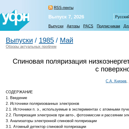
RSS-ленты
Выпуск 7, 2026
Русски
Выпуски
Авторы
PACS
Подписчикам
Дл
Выпуски
/
1985
/
Май
Обзоры актуальных проблем
Спиновая поляризация низкоэнергет
с поверхн
С.А. Князев
,
СОДЕРЖАНИЕ
1. Введение
2. Источники поляризованных электронов
2.1. Источники п. э., используемые в экспериментах с атомными пуч
2.2. Поляризация электронов при авто-, фотоэмиссии и рассеянии эл
3. Анализаторы электронной спиновой поляризации
3.1. Атомный детектор спиновой поляризации