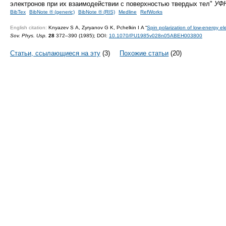
электронов при их взаимодействии с поверхностью твердых тел"
УФ
BibTex
BibNote ® (generic)
BibNote ® (RIS)
Medline
RefWorks
English citation:
Knyazev S A, Zyryanov G K, Pchelkin I A “
Spin polarization of low-energy ele
Sov. Phys. Usp.
28
372–390 (1985);
DOI:
10.1070/PU1985v028n05ABEH003800
Статьи, ссылающиеся на эту
(3)
Похожие статьи
(20)